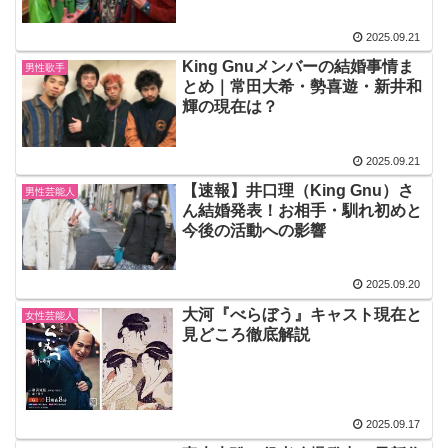
2025.09.21
King Gnuメンバーの結婚事情ま
男性歌手
とめ｜常田大希・勢喜遊・新井和
輝の現在は？
2025.09.21
【速報】井口理（King Gnu）さ
男性芸能人
ん結婚発表！お相手・馴れ初めと
今後の活動への影響
2025.09.20
大河『べらぼう』キャスト現在と
女性芸能人
見どころ徹底解説
2025.09.17