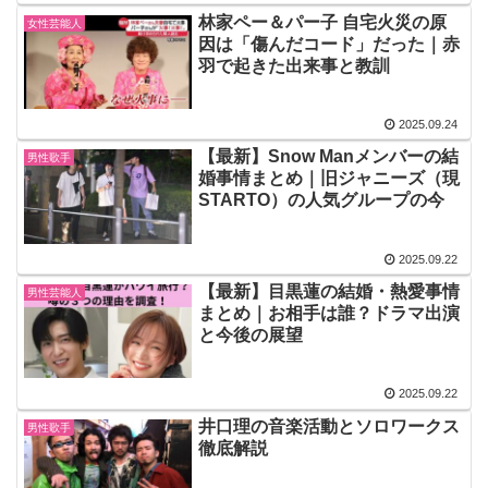
林家ペー＆パー子 自宅火災の原
女性芸能人
因は「傷んだコード」だった｜赤
羽で起きた出来事と教訓
2025.09.24
【最新】Snow Manメンバーの結
男性歌手
婚事情まとめ｜旧ジャニーズ（現
STARTO）の人気グループの今
2025.09.22
【最新】目黒蓮の結婚・熱愛事情
男性芸能人
まとめ｜お相手は誰？ドラマ出演
と今後の展望
2025.09.22
井口理の音楽活動とソロワークス
男性歌手
徹底解説