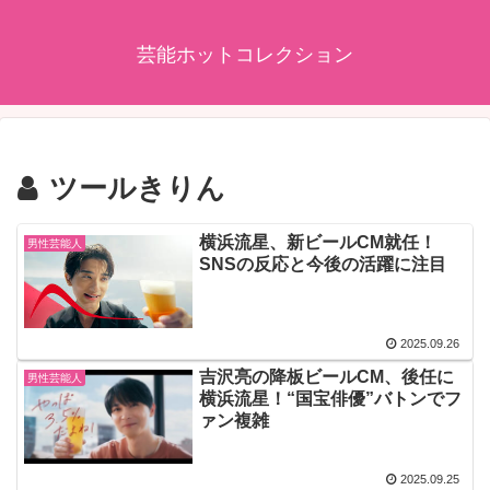
芸能ホットコレクション
ツールきりん
横浜流星、新ビールCM就任！
男性芸能人
SNSの反応と今後の活躍に注目
2025.09.26
吉沢亮の降板ビールCM、後任に
男性芸能人
横浜流星！“国宝俳優”バトンでフ
ァン複雑
2025.09.25