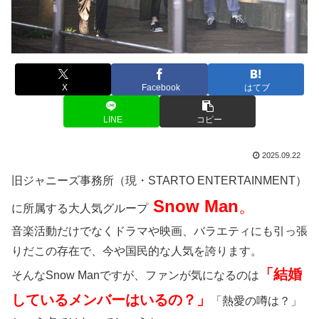
X
Facebook
はてブ
LINE
コピー
2025.09.22
旧ジャニーズ事務所（現・STARTO ENTERTAINMENT）
Snow Man
。
に所属する大人気グループ
音楽活動だけでなくドラマや映画、バラエティにも引っ張
りだこの存在で、今や国民的な人気を誇ります。
「結婚
そんなSnow Manですが、ファンが気になるのは
しているメンバーはいるの？」
「熱愛の噂は？」