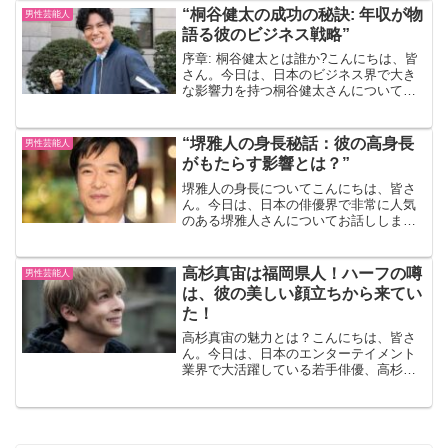
キング」の一員として知られ、その後、
“桐谷健太の成功の秘訣: 年収が物
男性芸能人
テレビ番組の司会者やタレ...
語る彼のビジネス戦略”
序章: 桐谷健太とは誰か?こんにちは、皆
さん。今日は、日本のビジネス界で大き
な影響力を持つ桐谷健太さんについてお
話ししましょう。彼はどのようにして成
功を手に入れたのでしょうか? その秘訣
を探る旅に一緒に出かけましょう。桐谷
“堺雅人の身長秘話：彼の高身長
男性芸能人
健太のビジネス戦略...
がもたらす影響とは？”
堺雅人の身長についてこんにちは、皆さ
ん。今日は、日本の俳優界で非常に人気
のある堺雅人さんについてお話ししまし
ょう。特に彼の身長に焦点を当ててみた
いと思います。堺さんの身長は公表され
ている通り、なんと180cm。これは日本
高杉真宙は福岡県人！ハーフの噂
男性芸能人
人男性の平均身長より...
は、彼の美しい顔立ちから来てい
た！
高杉真宙の魅力とは？こんにちは、皆さ
ん。今日は、日本のエンターテイメント
業界で大活躍している若手俳優、高杉真
宙さんについてお話ししましょう。彼の
魅力は何と言ってもそのハーフのルック
スと多彩な才能です。彼の魅力を一言で
表すなら、それは「多才」...