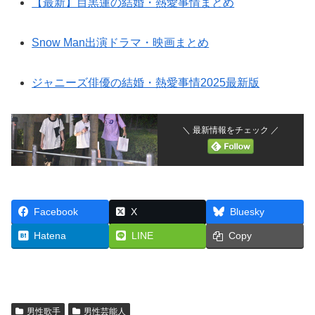
【最新】目黒蓮の結婚・熱愛事情まとめ
Snow Man出演ドラマ・映画まとめ
ジャニーズ俳優の結婚・熱愛事情2025最新版
＼ 最新情報をチェック ／
Facebook
X
Bluesky
Hatena
LINE
Copy
男性歌手
男性芸能人