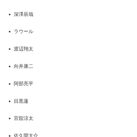
深澤辰哉
ラウール
渡辺翔太
向井康二
阿部亮平
目黒蓮
宮舘涼太
佐久間大介