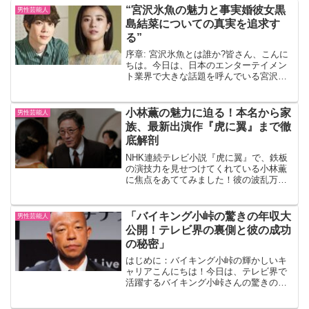
“宮沢氷魚の魅力と事実婚彼女黒
男性芸能人
島結菜についての真実を追求す
る”
序章: 宮沢氷魚とは誰か?皆さん、こんに
ちは。今日は、日本のエンターテイメン
ト業界で大きな話題を呼んでいる宮沢氷
魚さんについてお話ししましょう。彼
は、俳優業だけでなく、モデルや歌手と
しても活躍しています。その多才さと独
小林薫の魅力に迫る！本名から家
男性芸能人
特の魅力で、多くのファ...
族、最新出演作『虎に翼』まで徹
底解剖
NHK連続テレビ小説『虎に翼』で、鉄板
の演技力を見せつけてくれている小林薫
に焦点をあててみました！彼の波乱万丈
な人生にメスをいれてみます。1. 小林薫
の本名とプロフィール小林薫さんの本名
はそのまま「小林薫」です。1951年9月4
「バイキング小峠の驚きの年収大
男性芸能人
日、京都府京...
公開！テレビ界の裏側と彼の成功
の秘密」
はじめに：バイキング小峠の輝かしいキ
ャリアこんにちは！今日は、テレビ界で
活躍するバイキング小峠さんの驚きの年
収と、彼の成功の秘密についてお話しし
ます。小峠さんは、お笑いコンビ「バイ