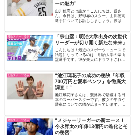
ーの魅力”
山川穂高とは誰か？こんにちは、皆さ
ん。今日は、野球界のスター、山川穂高
選手についてお話ししましょう。彼は、
プロ野球チーム、埼玉西武ライオンズか
ら不祥事を経て、福岡ソフトバンクホー
クスへ移籍し、そのパワフルなバッティ
「宗山塁：明治大学出身の次世代
男性スポーツ選手
ングで知られています。 山...
リーダーが切り開く新たな未来」
こんにちは！最近のスポーツニュースで
話題になっているのは、明治大学の宗山
塁選手です。彼が楽天にドラフトされた
ことで、多くのファンが注目していま
す。このブログでは、宗山塁選手の最新
情報をまとめて、彼のこれからの活躍に
“池江璃花子の成功の秘訣「年収
女性スポーツ選手
ついて考えてみましょう。宗...
700万円と愛車ベンツ」を徹底大
調査！”
池江璃花子さんは、競泳界で活躍する日
本のスーパースターです。彼女の年収や
愛車についての噂が広まっています。 プ
ロフィールと競技記録 池江璃花子は、競
泳選手として活躍しており、日本記録を
多数保持しています。 2016年リオデジャ
“メジャーリーガーの新エース！
男性スポーツ選手
ネイロ、202...
今永昇太の年俸13億円の進化とそ
の秘密”