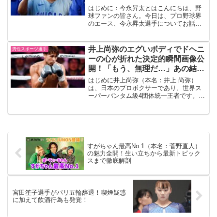
はじめに：今永昇太とはこんにちは、野
球ファンの皆さん。今日は、プロ野球界
のエース、今永昇太選手についてお話し
しましょう。彼は、シカゴ・カブスのも
はやエースであり、その実力は世界で認
められています。 今永選手の投球は、ス
井上尚弥のエグいボディでドヘニ
男性スポーツ選手
ピードだけでなく、制球...
ーの心が折れた決定的瞬間画像公
開！「もう、無理だ…」あの結末
の真相
はじめに井上尚弥（本名：井上 尚弥）
は、日本のプロボクサーであり、世界ス
ーパーバンタム級4団体統一王者です。彼
の強烈なボディブローは多くの対戦相手
の心を折り、リング上での圧倒的なパフ
ォーマンスでファンを魅了しています。
今回は、井上尚弥がTJ...
すがちゃん最高No.1（本名：菅野直人）
の魅力全開！生い立ちから最新トピック
スまで徹底解剖
宮田笙子選手がパリ五輪辞退！喫煙疑惑
に加えて飲酒行為も発覚！