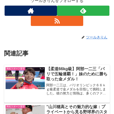
ツールきりんをフォローする
ツールきりん
関連記事
【柔道66kg級】阿部一二三「パ
男性スポーツ選手
リで五輪連覇！」妹のために勝ち
取った金メダル！
阿部一二三は、パリオリンピック６６ｋ
ｇ級柔道で金メダルを目指して挑戦しま
した。彼の努力と情熱は、多くのファン
に希望を与えました。このブログでは、
彼の挑戦の軌跡と金メダル獲得の瞬間を
振り返ります。1. 序章：阿部一二三の挑
“山川穂高とその魅力的な嫁：プ
男性スポーツ選手
戦妹の阿部詩ちゃんの...
ライベートから見る野球界のスタ