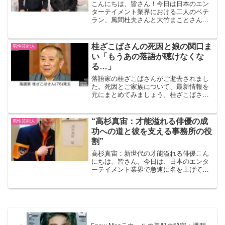
こんにちは、皆さん！今日は日本のエン
ターテイメント業界における二人のベテ
ラン、風間杜夫さんと大竹まことさんに
ついてお話しします。この二人のアーテ
ィストは、長年にわたり日本のテレビ、
映画、ラジオ、そして舞台で活躍してき
桂ざこばさんの死因と娘の関口ま
男性芸能人
ました。彼らの魅力と影響...
い「もうあの落語が聴けなくな
る…」
落語家の桂ざこばさんがご逝去されまし
た。死因とご家族について、最新情報を
元にまとめてみましょう。桂ざこばさん
のプロフィール 本名: 関口弘（せきぐ
ち・ひろむ） 生年月日: 1947年9月21日
出身地: 大阪市 所属事務所: 米朝事務所
“高杉真宙：才能溢れる俳優の成
男性芸能人
襲...
功への道と彼を支える事務所の役
割”
高杉真宙：新世代の才能溢れる俳優こん
にちは、皆さん。今日は、日本のエンタ
ーテイメント業界で急速に名を上げてい
る若手俳優、高杉真宙さんについてお話
ししましょう。彼の才能は、映画やドラ
マでの演技だけでなく、舞台でも存分に
発揮されています。成功へ...