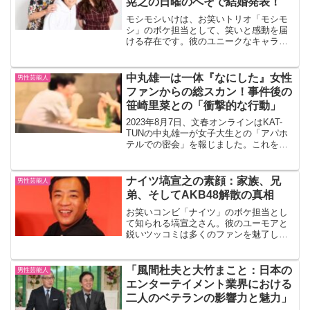
晃之の日曜のへそで結婚発表！
モシモシいけは、お笑いトリオ「モシモ
シ」のボケ担当として、笑いと感動を届
ける存在です。彼のユニークなキャラク
ターと多彩な才能は、多くのファンに愛
されています。特に、2024年7月に放送さ
れた『FNS27時間テレビ』の「100kmサ
中丸雄一は一体『なにした』女性
男性芸能人
バイバルマ...
ファンからの総スカン！事件後の
笹崎里菜との「衝撃的な行動」
2023年8月7日、文春オンラインはKAT-
TUNの中丸雄一が女子大生との「アパホ
テルでの密会」を報じました。これを受
けて、中丸は所属事務所の公式サイトを
通じて「私の軽率な行動により関係各所
に多大なるご迷惑をおかけしていること
ナイツ塙宣之の素顔：家族、兄
男性芸能人
を深くお詫び申...
弟、そしてAKB48解散の真相
お笑いコンビ「ナイツ」のボケ担当とし
て知られる塙宣之さん。彼のユーモアと
鋭いツッコミは多くのファンを魅了して
いますが、その素顔や家族とのエピソー
ドもまた興味深いものです。本記事で
は、塙さんの本名や兄弟、結婚生活、そ
「風間杜夫と大竹まこと：日本の
男性芸能人
して最近話題になったAKB...
エンターテイメント業界における
二人のベテランの影響力と魅力」