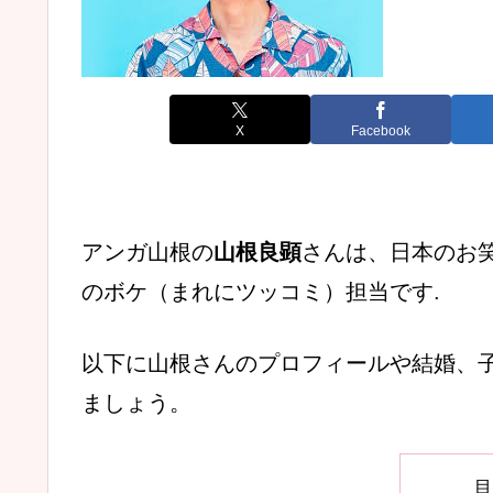
X
Facebook
アンガ山根の
山根良顕
さんは、日本のお
のボケ（まれにツッコミ）担当です.
以下に山根さんのプロフィールや結婚、
ましょう。
目