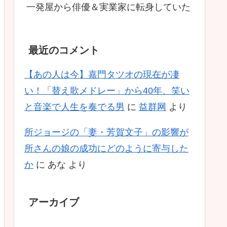
一発屋から俳優＆実業家に転身していた
最近のコメント
【あの人は今】嘉門タツオの現在が凄
い！「替え歌メドレー」から40年、笑い
と音楽で人生を奏でる男
に
益群网
より
所ジョージの「妻・芳賀文子」の影響が
所さんの娘の成功にどのように寄与した
か
に
あな
より
アーカイブ