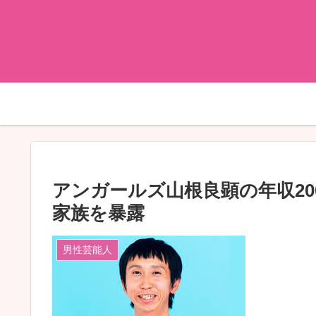
アンガールズ山根良顕の年収2
家族を暴露
男性芸能人