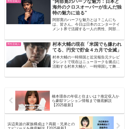
“阿部寛のハーフな魅力：日本と
男性芸能人
目されている人物の一人で...
海外のクロスオーバーが生んだ独
特の魅力に迫る”
阿部寛のハーフな魅力とは？こんにち
は、皆さん。今日は日本のエンターテイ
メント界で活躍する一人の男性、阿部寛
さんについてお話ししましょう。彼の魅
力は何と言ってもそのハーフなルックス
ですよね。日本と海外のクロスオーバー
村本大輔の現在「米国でも嫌われ
男性芸能人
が生んだ独特の魅力について...
てる、円安で貯金４カ月で全滅」
村本大輔の一時帰国と近況報告元テレビ
タレントで現在はニューヨークを拠点に
活動する村本大輔が、一時帰国して舞台
挨拶に登場しました。この記事では、彼
のプロフィールや最新情報を交えなが
ら、彼の近況について詳しくご紹介しま
す。村本大輔 プロフィール...
橋本環奈の年収と住まいは？推定収入か
ら豪邸マンション情報まで徹底解説
【2025最新】
浜辺美波の家族構成は？両親・兄弟との
エピソードを徹底解説【2025最新】