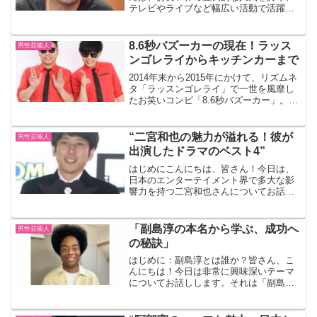
テレビやライブなど幅広い活動で活躍し
ていますね。もはやダウンタウンを超え
たと言っても過言ではありません。さ
て、大吾さんの年収についての噂の真相
8.6秒バズーカーの現在！ラッス
男性芸能人
を明らかにしましょう。実際...
ンゴレライからキッチンカーまで
2014年末から2015年にかけて、リズムネ
タ「ラッスンゴレライ」で一世を風靡し
たお笑いコンビ「8.6秒バズーカー」。彼
らの本名や現在の活動について、最新情
報を交えながら楽しくご紹介します！1.
8.6秒バズーカーとは？8.6秒バズーカー
“二宮和也の魅力が溢れる！彼が
男性芸能人
は...
出演したドラマのベスト4”
はじめにこんにちは、皆さん！今日は、
日本のエンターテイメント界で多大な影
響力を持つ二宮和也さんについてお話し
しましょう。彼の魅力が溢れるドラマの
ベスト4をピックアップしてみました。そ
れでは、一緒に彼の素晴らしいパフォー
「副島淳の本名から学ぶ、成功へ
男性芸能人
マンスを振り返ってみま...
の秘訣」
はじめに：副島淳とは誰か？皆さん、こ
んにちは！今日は非常に興味深いテーマ
についてお話しします。それは「副島淳
の本名から学ぶ、成功への秘訣」です。
副島淳さんをご存じない方もいるかもし
れませんが、彼は日本のビジネス界で注