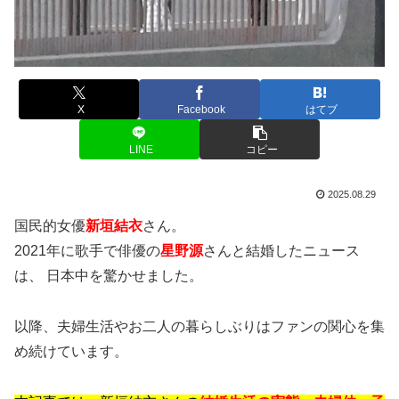
X
Facebook
はてブ
LINE
コピー
2025.08.29
国民的女優
新垣結衣
さん。
2021年に歌手で俳優の
星野源
さんと結婚したニュース
は、 日本中を驚かせました。
以降、夫婦生活やお二人の暮らしぶりはファンの関心を集
め続けています。