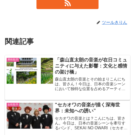
ツールきりん
関連記事
「森山直太朗の音楽が在日コミュ
男性歌手
ニティに与えた影響：文化と感情
の架け橋」
森山直太朗の音楽とその始まりこんにち
は、皆さん！今日は、日本の音楽シーン
において独特な位置を占めるアーティス
ト、森山直太朗さんに焦点を当ててみた
いと思います。彼の音楽は多くの人々に
愛されていますが、特に在日コミュニテ
“セカオワの音楽が描く深海世
女性歌手
ィにおいて、その影響は計...
界：未知への誘い”
セカオワの音楽とは？こんにちは、皆さ
ん。今日は、日本の音楽シーンを牽引す
るバンド、SEKAI NO OWARI（セカオ
ワ）についてお話ししましょう。彼らの