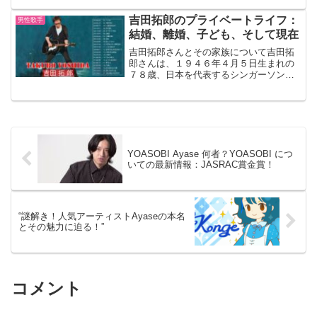
ついてお話しします。この曲は、いずみ
たくさんによって作曲され、多くの人々
吉田拓郎のプライベートライフ：
男性歌手
に愛され続けています。で...
結婚、離婚、子ども、そして現在
吉田拓郎さんとその家族について吉田拓
郎さんは、１９４６年４月５日生まれの
７８歳、日本を代表するシンガーソング
ライターであり、彼の音楽は世代を超え
て愛されています。彼の私生活について
も興味を持つ人が多く、特に彼の結婚歴
や子供について知りたいと...
YOASOBI Ayase 何者？YOASOBI につ
いての最新情報：JASRAC賞金賞！
“謎解き！人気アーティストAyaseの本名
とその魅力に迫る！”
コメント