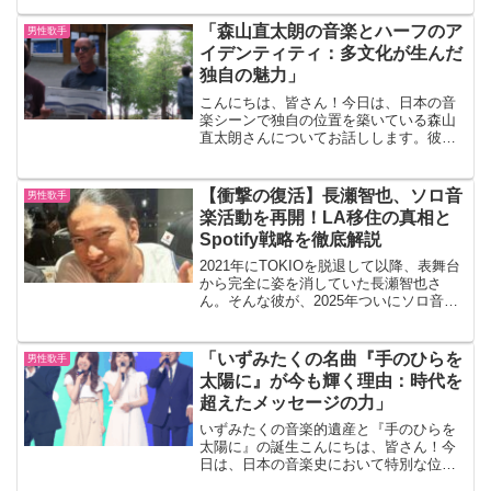
音楽は、一言で表現するならば、まさに
「深海」のよう。未知の世界へと誘うそ
「森山直太朗の音楽とハーフのア
男性歌手
の魅力を、一緒...
イデンティティ：多文化が生んだ
独自の魅力」
こんにちは、皆さん！今日は、日本の音
楽シーンで独自の位置を築いている森山
直太朗さんについてお話しします。彼の
音楽は多くの人々に愛されていますが、
その背景には彼の多文化的なアイデンテ
ィティが大きく影響しているのです。そ
【衝撃の復活】長瀬智也、ソロ音
男性歌手
れでは、森山直太朗さんの...
楽活動を再開！LA移住の真相と
Spotify戦略を徹底解説
2021年にTOKIOを脱退して以降、表舞台
から完全に姿を消していた長瀬智也さ
ん。そんな彼が、2025年ついにソロ音楽
プロジェクト「NAGASE」として活動を
再開！ファンの間で「ついに帰ってき
た」「まさかの海外拠点！」と話題騒然
「いずみたくの名曲『手のひらを
男性歌手
です。今回は...
太陽に』が今も輝く理由：時代を
超えたメッセージの力」
いずみたくの音楽的遺産と『手のひらを
太陽に』の誕生こんにちは、皆さん！今
日は、日本の音楽史において特別な位置
を占める一曲、「手のひらを太陽に」に