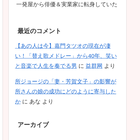
一発屋から俳優＆実業家に転身していた
最近のコメント
【あの人は今】嘉門タツオの現在が凄
い！「替え歌メドレー」から40年、笑い
と音楽で人生を奏でる男
に
益群网
より
所ジョージの「妻・芳賀文子」の影響が
所さんの娘の成功にどのように寄与した
か
に
あな
より
アーカイブ