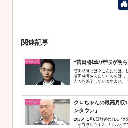
関連記事
“菅田将暉の年収が明
男性芸能人
菅田将暉とは？こんにちは、
菅田将暉さんについてお話し
人々を魅了していますよね。 
クロちゃんの最高月収1
男性芸能人
ンタウン」
2025年1月8日放送のTB
「新春クロちゃん リアル人