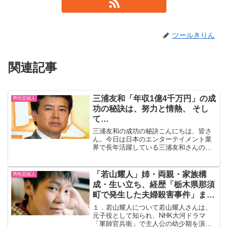
ツールきりん
関連記事
三浦友和「年収1億4千万円」の成
男性芸能人
功の秘訣は、努力と情熱、 そし
て…
三浦友和の成功の秘訣こんにちは、皆さ
ん。今日は日本のエンターテイメント業
界で長年活躍している三浦友和さんの成
功の秘訣についてお話ししましょう。三
浦さんは俳優としてだけでなく、プロデ
ューサーとしても活躍しています。彼の
「若山耀人」姉・両親・家族構
男性芸能人
成功の秘訣は何でしょうか...
成・生い立ち、経歴「栃木県那須
町で発生した夫婦殺害事件」まと
め
１．若山耀人について若山耀人さんは、
元子役として知られ、NHK大河ドラマ
「軍師官兵衛」で主人公の幼少期を演じ