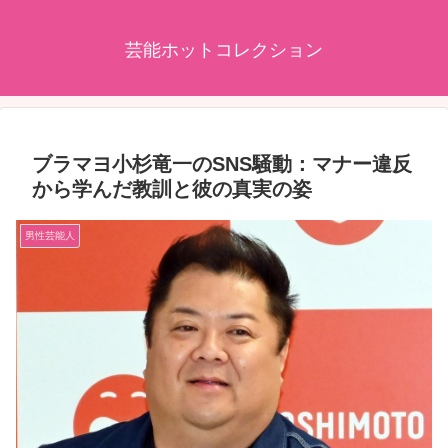
芸能ホットコレクション
ブラマヨ小杉竜一のSNS騒動：マナー違反
から学んだ教訓と彼の真実の姿
男性芸能人