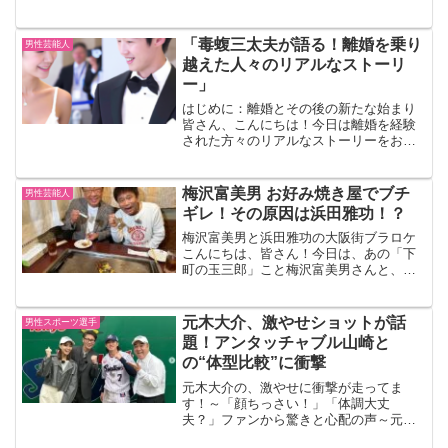
たことで注目を集めました。その後も映
画「曇天に笑う」で三男役を務めるな
ど、演技力を発揮し続けていました。
「毒蝮三太夫が語る！離婚を乗り
男性芸能人
２．衝撃ニュース2020年2...
越えた人々のリアルなストーリ
ー」
はじめに：離婚とその後の新たな始まり
皆さん、こんにちは！今日は離婚を経験
された方々のリアルなストーリーをお届
けします。離婚は決して望ましい結果で
はありませんが、人生の新たなスタート
となることもあります。毒蝮三太夫さん
梅沢富美男 お好み焼き屋でブチ
男性芸能人
が語る、離婚を乗り越えた...
ギレ！その原因は浜田雅功！？
梅沢富美男と浜田雅功の大阪街ブラロケ
こんにちは、皆さん！今日は、あの「下
町の玉三郎」こと梅沢富美男さんと、ダ
ウンタウンの浜田雅功さんが繰り広げる
大阪街ブラロケのエピソードをお届けし
ます。梅沢さんのプロフィールを交えな
元木大介、激やせショットが話
男性スポーツ選手
がら、楽しくお伝えします...
題！アンタッチャブル山崎と
の“体型比較”に衝撃
元木大介の、激やせに衝撃が走ってま
す！～「顔ちっさい！」「体調大丈
夫？」ファンから驚きと心配の声～元プ
ロ野球選手でタレントの元木大介（53）