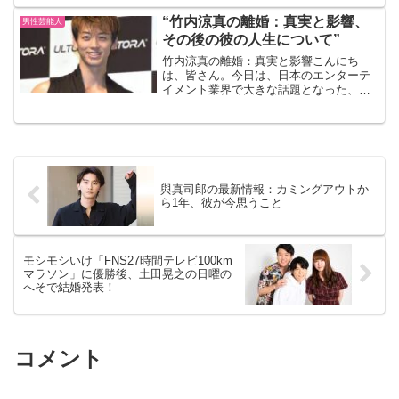
が、自身のInstagramを更新。最近の激や
せぶりがネット上で大きな話題となって
“竹内涼真の離婚：真実と影響、
男性芸能人
います。📸 「元木...
その後の彼の人生について”
竹内涼真の離婚：真実と影響こんにち
は、皆さん。今日は、日本のエンターテ
イメント業界で大きな話題となった、俳
優の竹内涼真さんの離婚についてお話し
しましょう。 竹内さんの離婚は、彼のフ
ァンにとっては衝撃的なニュースでし
た。しかし、私たちは彼の人...
與真司郎の最新情報：カミングアウトか
ら1年、彼が今思うこと
モシモシいけ「FNS27時間テレビ100km
マラソン」に優勝後、土田晃之の日曜の
へそで結婚発表！
コメント