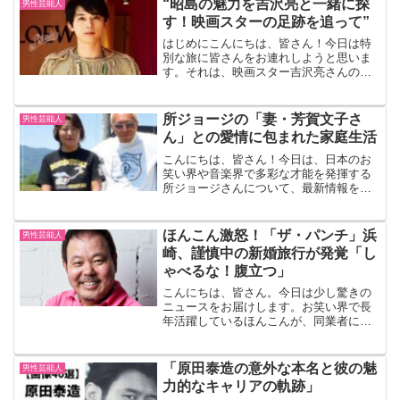
“昭島の魅力を吉沢亮と一緒に探
男性芸能人
す！映画スターの足跡を追って”
はじめにこんにちは、皆さん！今日は特
別な旅に皆さんをお連れしようと思いま
す。それは、映画スター吉沢亮さんの故
郷である昭島市の魅力を探る旅です。昭
島市は、東京都の西部に位置する静かで
落ち着いた街ですが、その魅力は決して
所ジョージの「妻・芳賀文子さ
男性芸能人
小さくありません。さあ、...
ん」との愛情に包まれた家庭生活
こんにちは、皆さん！今日は、日本のお
笑い界や音楽界で多彩な才能を発揮する
所ジョージさんについて、最新情報を基
にブログ風にまとめてみました。彼の本
名や家族、そして妻である芳賀文子さん
とのエピソードを紹介します。所ジョー
ほんこん激怒！「ザ・パンチ」浜
男性芸能人
ジの本名所ジョージさんの...
崎、謹慎中の新婚旅行が発覚「し
ゃべるな！腹立つ」
こんにちは、皆さん。今日は少し驚きの
ニュースをお届けします。お笑い界で長
年活躍しているほんこんが、同業者に対
して怒りを爆発させたという話題です。
なんと、闇営業問題で謹慎中だった
「ザ・パンチ」の浜崎が、新婚旅行に行
「原田泰造の意外な本名と彼の魅
男性芸能人
っていたことが発覚したのです...
力的なキャリアの軌跡」