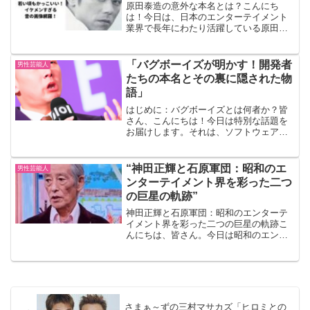
原田泰造の意外な本名とは？こんにち
は！今日は、日本のエンターテイメント
業界で長年にわたり活躍している原田泰
造さんについてお話しします。原田泰造
さんと聞いて、皆さんはどんなイメージ
を持っていますか？ユーモラスで親しみ
「バグボーイズが明かす！開発者
男性芸能人
やすいキャラクター、多才な...
たちの本名とその裏に隠された物
語」
はじめに：バグボーイズとは何者か？皆
さん、こんにちは！今日は特別な話題を
お届けします。それは、ソフトウェア開
発の世界でちょっとした伝説となってい
る「バグボーイズ」についてです。バグ
ボーイズとは、ソフトウェアのバグを見
“神田正輝と石原軍団：昭和のエ
男性芸能人
つけ、修正することに特化...
ンターテイメント界を彩った二つ
の巨星の軌跡”
神田正輝と石原軍団：昭和のエンターテ
イメント界を彩った二つの巨星の軌跡こ
んにちは、皆さん。今日は昭和のエンタ
ーテイメント界を彩った二つの巨星、神
田正輝と石原軍団についてお話ししまし
ょう。これらの名前が初めての方も、懐
かしいと思う方も、一緒に...
さまぁ～ずの三村マサカズ「ヒロミとの