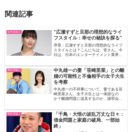
関連記事
“広瀬すずと旦那の理想的なライ
女性芸能人
フスタイル：幸せの秘訣を探る”
序章：広瀬すずと旦那の理想的なライフ
スタイルとは？こんにちは、皆さん。今
日は、日本のエンターテイメント業界で
活躍する若手女優、広瀬すずさんとその
旦那さんの理想的なライフスタイルにつ
いて探っていきたいと思います。彼女た
中丸雄一の妻「笹崎里菜」との離
男性芸能人
ちの生活は、私たちが学ぶ...
婚の可能性と不倫相手の女子大生
を考察
中丸雄一の不祥事について、妻である笹
崎里菜さん、女子大生とは一体誰なの
か？離婚問題に波及するのか、謝罪会見
はいつ行われるのかについて様々な角度
から考察をしてみたいと思います。中丸
雄一の不祥事2024年8月7日、KAT-TUNの
「千鳥・大悟の波乱万丈な日々：
男性芸能人
中丸雄一さんが...
借金問題と家庭の破局、一部始
終」