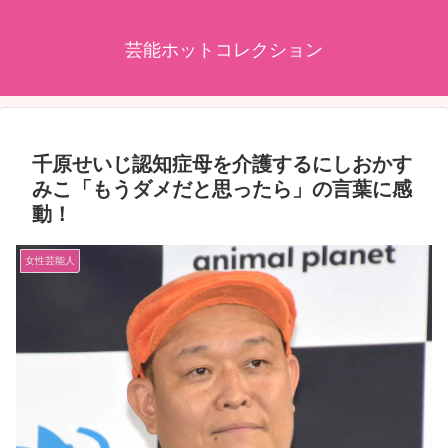
芸能ホットコレクション
千原せいじ認知症母を介護するにしおかす
みこ「もうダメだと思ったら」の言葉に感
動！
女性芸能人