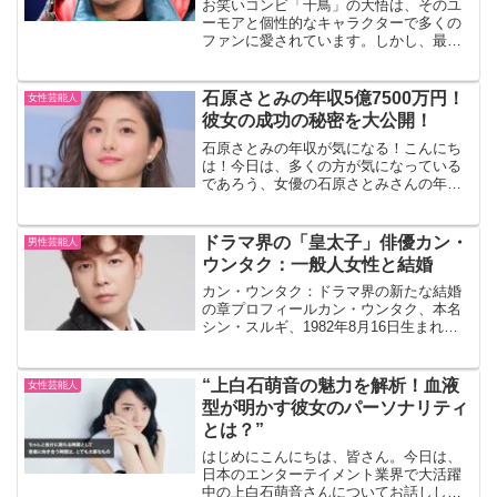
お笑いコンビ「千鳥」の大悟は、そのユ
ーモアと個性的なキャラクターで多くの
ファンに愛されています。しかし、最近
のエピソードでは、彼の過去の女性関係
と吉本興業への多額の借金が明るみに出
て、妻が家出するという波乱がありまし
石原さとみの年収5億7500万円！
女性芸能人
た。このブログでは、大悟...
彼女の成功の秘密を大公開！
石原さとみの年収が気になる！こんにち
は！今日は、多くの方が気になっている
であろう、女優の石原さとみさんの年収
についてお話しします。石原さとみさん
といえば、その美しいルックスと演技力
で多くのドラマや映画に出演されていま
ドラマ界の「皇太子」俳優カン・
男性芸能人
すよね。彼女の成功の秘密...
ウンタク：一般人女性と結婚
カン・ウンタク：ドラマ界の新たな結婚
の章プロフィールカン・ウンタク、本名
シン・スルギ、1982年8月16日生まれ。
身長182cm、血液型A型。ソウル芸術大学
演劇科卒業後、2001年にアンドレ・キム
のファッションショーでモデルデビュ
“上白石萌音の魅力を解析！血液
女性芸能人
ー。200...
型が明かす彼女のパーソナリティ
とは？”
はじめにこんにちは、皆さん。今日は、
日本のエンターテイメント業界で大活躍
中の上白石萌音さんについてお話ししま