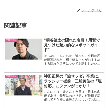
ツールきりん
関連記事
“桐谷健太の隠れた名所！用賀で
男性芸能人
見つけた魅力的なスポットガイ
ド”
はじめにこんにちは、皆さん。今日は私
が最近訪れた、桐谷健太さんがおすすめ
する隠れた名所についてお話ししたいと
思います。それは、都会の喧騒から少し
離れた場所、用賀にある素敵なスポット
です。用賀の魅力用賀は、東京都世田谷
神田正輝の『旅サラダ』卒業に、
男性芸能人
区に位置する静かな住宅街...
ラッシャー板前・三船美佳の「塩
対応」にファンがっかり！
こんにちは、皆さん！今日は、日本の名
優であり、長年にわたりテレビ番組で活
躍してきた神田正輝さんについてお話し
します。彼の最新のニュースを交えなが
ら、彼の魅力に迫っていきましょう。神