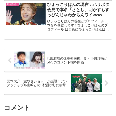
名についてです。彼の本名は「有吉 弘行
ひょっこりはんの現在：ハリポタ
男性芸能人
（ありよし ひろいき）」...
会見で本名「さとし」明かすもす
っぴんじゃわからんワイwww
ひょっこりはんの現在とプロフィール、
本名を暴露します！ひょっこりはんのプ
ロフィール はじめにひょっこりはんは、
日本のお笑い芸人で、その独特なキャラ
クターと「ひょっこりはん」というフレ
ーズで知られています。彼のユーモアと
パフォーマンスは、多く...
浜田雅功の休養発表後、妻・小川菜摘が
SNSのコメント欄を閉鎖
元木大介、激やせショットが話題！アン
タッチャブル山崎との“体型比較”に衝撃
コメント