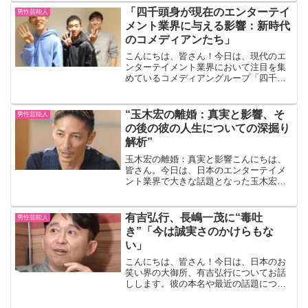
田正輝の『旅サラダ』卒業神田正輝さん
「四千頭身が現在のエンターテイ
男性芸能人
は、1997年から長年に...
メント業界に与える影響：新時代
のコメディアンたち」
こんにちは、皆さん！今日は、現代のエ
ンターテイメント業界において注目を集
めているコメディアングループ「四千頭
身」についてお話しします。彼らがどの
ようにして業界に新しい風を吹き込んで
いるのか、その魅力と影響力について掘
“玉木宏の離婚：真実と影響、そ
男性芸能人
り下げていきましょう。四...
の後の彼の人生についての深掘り
解析”
玉木宏の離婚：真実と影響こんにちは、
皆さん。今日は、日本のエンターテイメ
ント業界で大きな話題となった玉木宏の
離婚について深掘りしてみたいと思いま
す。玉木宏と言えば、その端正なルック
スと演技力で多くのファンを持つ俳優で
有吉弘行、長嶋一茂に“毒吐
男性芸能人
すよね。しかし、彼のプラ...
き”「今は誠実さのかけらもな
い」
こんにちは、皆さん！今日は、日本のお
笑い界の大御所、有吉弘行についてお話
しします。彼の本名や最近の話題につい
て、最新情報を交えながらご紹介しま
す。有吉弘行の本名まず、有吉弘行の本