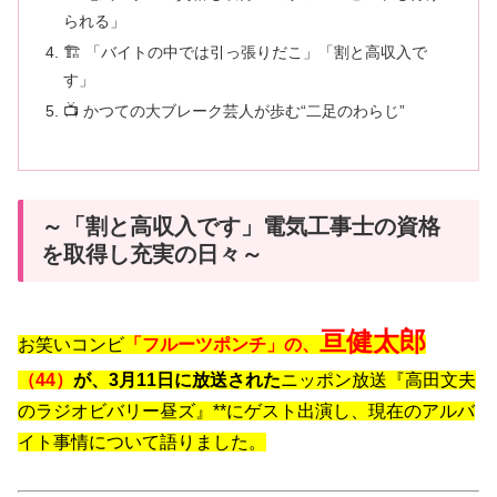
られる」
🏗️ 「バイトの中では引っ張りだこ」「割と高収入で
す」
📺 かつての大ブレーク芸人が歩む“二足のわらじ”
～「割と高収入です」電気工事士の資格
を取得し充実の日々～
亘健太郎
お笑いコンビ
「フルーツポンチ」の、
（44）
が、3月11日に放送された
ニッポン放送『高田文夫
のラジオビバリー昼ズ』**にゲスト出演し、現在のアルバ
イト事情について語りました。