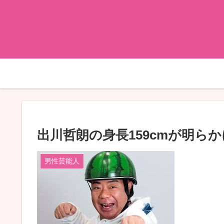
出川哲朗の身長159cmが明ら
男性芸能人