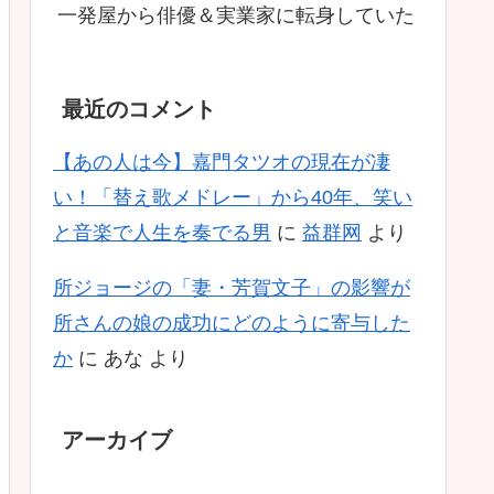
一発屋から俳優＆実業家に転身していた
最近のコメント
【あの人は今】嘉門タツオの現在が凄
い！「替え歌メドレー」から40年、笑い
と音楽で人生を奏でる男
に
益群网
より
所ジョージの「妻・芳賀文子」の影響が
所さんの娘の成功にどのように寄与した
か
に
あな
より
アーカイブ