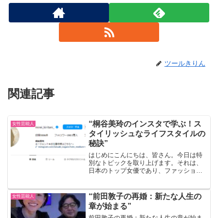
ツールきりん
関連記事
“桐谷美玲のインスタで学ぶ！ス
女性芸能人
タイリッシュなライフスタイルの
秘訣”
はじめにこんにちは、皆さん。今日は特
別なトピックを取り上げます。それは、
日本のトップ女優であり、ファッション
アイコンでもある桐谷美玲さんのライフ
スタイルについてです。彼女のインスタ
グラムを見ていると、そのスタイリッシ
“前田敦子の再婚：新たな人生の
女性芸能人
ュなライフスタイルに目を...
章が始まる”
前田敦子の再婚：新たな人生の章が始ま