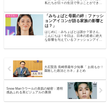
私たちが日々の生活で学ぶことができ
る、真木よう子さんの魅力的なライフス
タイルについてお話ししたいと思いま
す。 真木よう子さんと言えば、その美し
「みちょぱと母親の絆：ファッシ
女性芸能人
いルックスと、多彩な才能で...
ョンアイコンが語る家族の影響と
は？」
はじめに：みちょぱとは誰か？皆さん、
こんにちは！今日は、日本の若者に絶大
な影響を与えているファッションアイコ
ン、みちょぱ（池田美優さん）について
お話しします。みちょぱさんは、モデル
としてだけでなく、テレビタレントとし
ても活躍しており、その個...
大石賢吾 長崎県最年少知事「 お前もか！
腐敗した政治とカネ」まとめ
Snow Manラウールの美肌の秘密：透明
感あふれる美ビジュアルの裏側