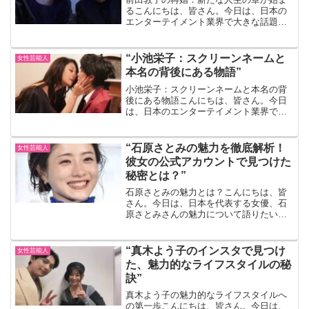
るこんにちは、皆さん。今日は、日本の
エンターテイメント業界で大きな話題と
なっている、前田敦子さんの再婚につい
てお話ししましょう。前田敦子とは？ま
ず初めに、前田敦子さんについて少し説
“小池栄子：スクリーンネームと
女性芸能人
明しましょう。彼女は、日...
本名の背後にある物語”
小池栄子：スクリーンネームと本名の背
後にある物語こんにちは、皆さん。今日
は、日本のエンターテイメント業界で活
躍する一人の女性、小池栄子さんについ
てお話ししましょう。小池栄子：スクリ
ーンネームの由来小池栄子さんのスクリ
“石原さとみの魅力を徹底解析！
女性芸能人
ーンネームは、彼女の本名...
彼女の公式アカウントで見つけた
秘密とは？”
石原さとみの魅力とは？こんにちは、皆
さん。今日は、日本を代表する女優、石
原さとみさんの魅力について語りたいと
思います。彼女の魅力は何と言ってもそ
の美しさですよね。でも、それだけでは
ありません。彼女の演技力、人柄、そし
“真木よう子のインスタで見つけ
女性芸能人
て彼女が発信するメッセー...
た、魅力的なライフスタイルの秘
訣”
真木よう子の魅力的なライフスタイルへ
の第一歩こんにちは、皆さん。今日は、