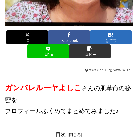
X
Facebook
はてブ
LINE
コピー
2024.07.18
2025.09.17
ガンバレルーヤよしこ
さんの
肌革命の秘
密を
プロフィールふくめてまとめてみました♪
目次