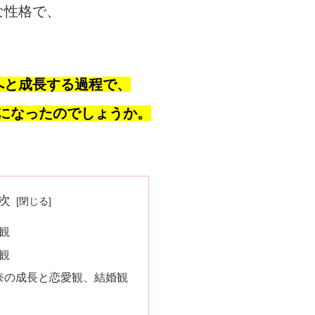
な性格で、
へと成長する過程で、
になったのでしょうか。
次
観
観
環奈の成長と恋愛観、結婚観