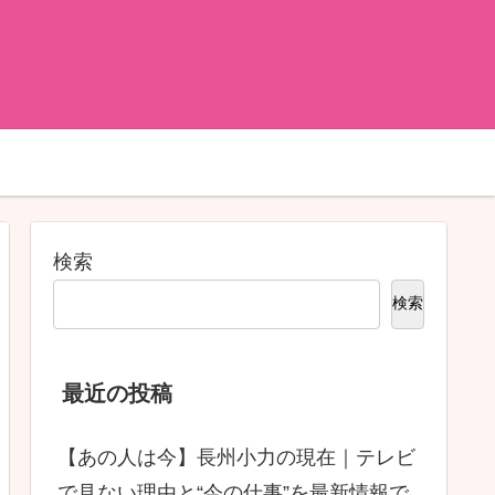
検索
検索
最近の投稿
【あの人は今】長州小力の現在｜テレビ
で見ない理由と“今の仕事”を最新情報で