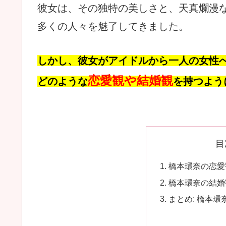
彼女は、その独特の美しさと、天真爛漫
多くの人々を魅了してきました。
しかし、彼女がアイドルから一人の女性
恋愛観や結婚観
どのような
を持つよう
目
橋本環奈の恋愛
橋本環奈の結婚
まとめ: 橋本