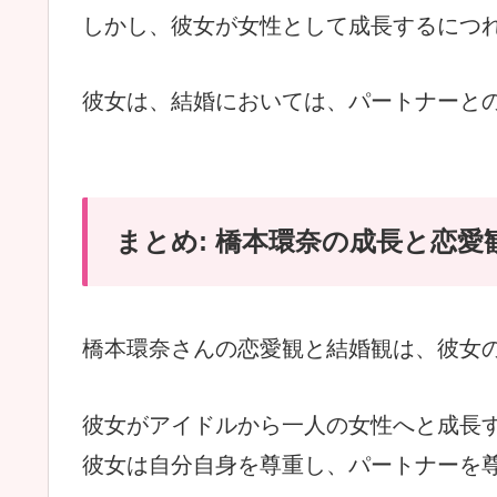
しかし、彼女が女性として成長するにつ
彼女は、結婚においては、パートナーと
まとめ: 橋本環奈の成長と恋愛
橋本環奈さんの恋愛観と結婚観は、彼女
彼女がアイドルから一人の女性へと成長
彼女は自分自身を尊重し、パートナーを