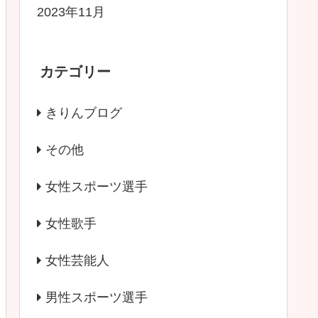
2023年11月
カテゴリー
きりんブログ
その他
女性スポーツ選手
女性歌手
女性芸能人
男性スポーツ選手