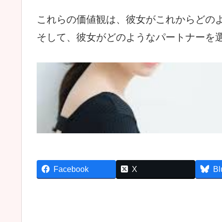
これらの価値観は、彼女がこれからどの
そして、彼女がどのようなパートナーを
Facebook
X
Bl