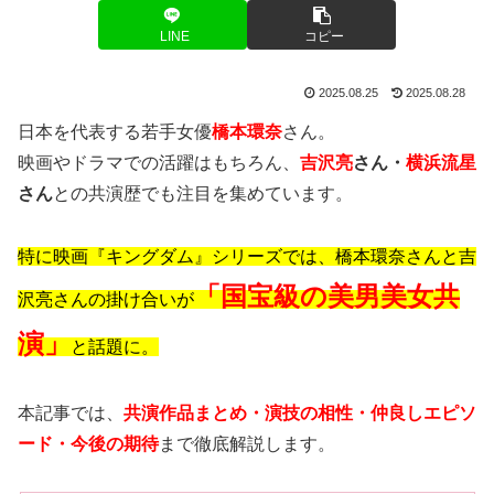
LINE
コピー
2025.08.25
2025.08.28
日本を代表する若手女優
橋本環奈
さん。
映画やドラマでの活躍はもちろん、
吉沢亮
さん・
横浜流星
さん
との共演歴でも注目を集めています。
特に映画『キングダム』シリーズでは、橋本環奈さんと吉
「国宝級の美男美女共
沢亮さんの掛け合いが
演」
と話題に。
本記事では、
共演作品まとめ・演技の相性・仲良しエピソ
ード・今後の期待
まで徹底解説します。