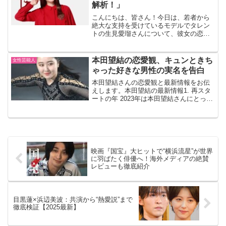
解析！」
こんにちは、皆さん！今日は、若者から
絶大な支持を受けているモデルでタレン
トの生見愛瑠さんについて、彼女の恋愛
観や最新の彼氏の噂について深掘りして
いきたいと思います。生見愛瑠さんは、
その魅力的な笑顔と自然体な振る舞いで
本田望結の恋愛観、キュンときち
女性芸能人
多くのファンを魅了してい...
ゃった好きな男性の実名を告白
本田望結さんの恋愛観と最新情報をお伝
えします。本田望結の最新情報1. 再スタ
ートの年 2023年は本田望結さんにとって
「再スタートの年」でした。高校を卒業
し、一人暮らしを始めた彼女は、新しい
進路に向かって前進しています。2. 大人
っぽさの増...
映画『国宝』大ヒットで“横浜流星”が世界
に羽ばたく俳優へ！海外メディアの絶賛
レビューも徹底紹介
目黒蓮×浜辺美波：共演から“熱愛説”まで
徹底検証【2025最新】