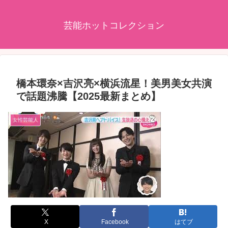
芸能ホットコレクション
橋本環奈×吉沢亮×横浜流星！美男美女共演
で話題沸騰【2025最新まとめ】
女性芸能人
X
Facebook
はてブ