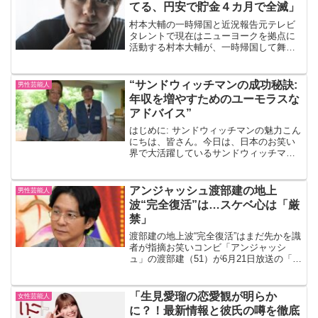
話題について深く掘り下げ...
てる、円安で貯金４カ月で全滅」
村本大輔の一時帰国と近況報告元テレビ
タレントで現在はニューヨークを拠点に
活動する村本大輔が、一時帰国して舞台
挨拶に登場しました。この記事では、彼
のプロフィールや最新情報を交えなが
ら、彼の近況について詳しくご紹介しま
“サンドウィッチマンの成功秘訣:
男性芸能人
す。村本大輔 プロフィール...
年収を増やすためのユーモラスな
アドバイス”
はじめに: サンドウィッチマンの魅力こん
にちは、皆さん。今日は、日本のお笑い
界で大活躍しているサンドウィッチマン
についてお話ししましょう。彼らの成功
の秘訣は何でしょうか？それは、ユーモ
ラスなアプローチにあります。彼らのユ
アンジャッシュ渡部建の地上
男性芸能人
ーモラスなスタイルは...
波“完全復活”は…スケベ心は「厳
禁」
渡部建の地上波“完全復活”はまだ先かを識
者が指摘お笑いコンビ「アンジャッシ
ュ」の渡部建（51）が6月21日放送の「5
時に夢中！」（TOKYO MX）に出演しま
した。渡部さんは、2020年に「週刊文
春」で多目的トイレ不倫が報道され、1年
「生見愛瑠の恋愛観が明らか
女性芸能人
7カ月...
に？！最新情報と彼氏の噂を徹底