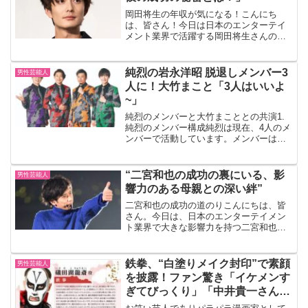
岡田将生の年収が気になる！こんにち
は、皆さん！今日は日本のエンターテイ
メント業界で活躍する岡田将生さんの年
収について掘り下げていきたいと思いま
す。岡田さんは、その端正なルックスと
卓越した演技力で多くのファンを魅了し
純烈の岩永洋昭 脱退しメンバー3
男性芸能人
ていますが、彼の成功は一体...
人に！大竹まこと「3人はいいよ
~」
純烈のメンバーと大竹まこととの共演1.
純烈のメンバー構成純烈は現在、4人のメ
ンバーで活動しています。メンバーは以
下の通りです： 酒井一圭 白川裕二郎 後
上翔太 岩永洋昭2. 岩永洋昭の卒業発表
2024年7月5日、純烈のメンバー全員が文
“二宮和也の成功の裏にいる、影
男性芸能人
化放...
響力のある母親との深い絆”
二宮和也の成功の道のりこんにちは、皆
さん。今日は、日本のエンターテイメン
ト業界で大きな影響力を持つ二宮和也さ
んについてお話ししたいと思います。彼
の成功の裏には、一体何があるのでしょ
うか。二宮和也の母親との深い絆二宮和
鉄拳、“白塗りメイク封印”で素顔
男性芸能人
也さんの成功の裏には、彼...
を披露！ファン驚き「イケメンす
ぎてびっくり」「中井貴一さんか
と…」