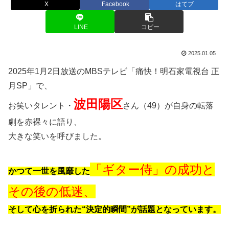
X
Facebook
はてブ
LINE
コピー
2025.01.05
2025年1月2日放送のMBSテレビ「痛快！明石家電視台 正
月SP」で、
波田陽区
お笑いタレント・
さん（49）が自身の転落
劇を赤裸々に語り、
大きな笑いを呼びました。
「ギター侍」の成功と
かつて一世を風靡した
その後の低迷、
そして心を折られた“決定的瞬間”が話題となっています。