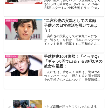
お笑い芸人でありパラパラ漫画家として
も知られる鉄拳さん（52）が、2025年1
月5日スタートのNHK大河ドラマ『べらぼ
う～蔦重栄華乃夢噺～』に出演。公開さ
れた劇中カットで、これまでの白塗りメ
イクを封印し、素顔を披露しました。そ
“二宮和也の父親としての素顔：
男性芸能人
の姿が「イケメ...
子供との日常生活を覗いてみよ
う！”
二宮和也の父親としての素顔こんにち
は、皆さん。今日は、日本のエンターテ
イメント業界で活躍する二宮和也さん
の、あまり知られていない一面について
お話ししようと思います。それは、彼が
父親としてどのような人物なのか、とい
手越祐也10月復帰！『イッテQ』
男性芸能人
うことです。二宮和也の家庭生...
「ギャラ0円で出る」＆30代CAの
彼女を暴露！
こんにちは、皆さん！今回は、元NEWS
のメンバーであり、現在も多方面で活躍
中の手越祐也さんについて、最新情報を
交えながらご紹介します。手越祐也さん
の彼女の噂、そして話題の『イッテQ』
復帰について詳しく見ていきましょう。
手越祐也の彼女の噂手越...
さらば森田が語ったフワちゃんの近況