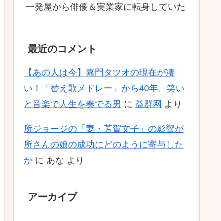
一発屋から俳優＆実業家に転身していた
最近のコメント
【あの人は今】嘉門タツオの現在が凄
い！「替え歌メドレー」から40年、笑い
と音楽で人生を奏でる男
に
益群网
より
所ジョージの「妻・芳賀文子」の影響が
所さんの娘の成功にどのように寄与した
か
に
あな
より
アーカイブ