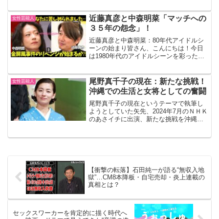
益子町所属事務所: ホリプロ現在の居住
地: 東京都経歴と活動井上咲楽さんは、日
本の女優、タレント、コメンテーター、
近藤真彦と中森明菜「マッチへの
女性芸能人
司...
３５年の怨念」！
近藤真彦と中森明菜：80年代アイドルシ
ーンの始まり皆さん、こんにちは！今日
は1980年代のアイドルシーンを彩った二
人のスター、近藤真彦さんと中森明菜さ
んについてお話しします。この二人は、
当時の音楽業界において非常に重要な役
尾野真千子の現在：新たな挑戦！
女性芸能人
割を果たしました。...
沖縄での生活と女将としての奮闘
尾野真千子の現在というテーマで執筆し
ようとしていた矢先、2024年7月のＮＨＫ
のあさイチに出演、新たな挑戦を沖縄で
しているというお話を伺いましたので、
あらためてプロフィールからご紹介しま
しょう！プロフィール尾野真千子（おの
まちこ）は、19...
【衝撃の転落】石田純一が語る“無収入地
獄”…CM8本降板・自宅売却・炎上連載の
真相とは？
セックスワーカーを肯定的に描く時代へ