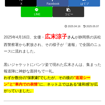
X
Facebook
はてブ
LINE
コピー
2025.04.16
2025.05.07
広末涼子
2025年4月16日、女優・
さん
が静岡県の浜松
西警察署から釈放され、その様子が「速報」で全国のニュ
ースに流れました。
黒いジャケットにパンツ姿で現れた広末さんは、集まった
報道陣に神妙な面持ちで一礼。
わずか数分の“保釈劇”でしたが、その後の
“送迎シー
ン”と“車内での表情”
に、ネット上ではある“違和感”が広
がっていました。