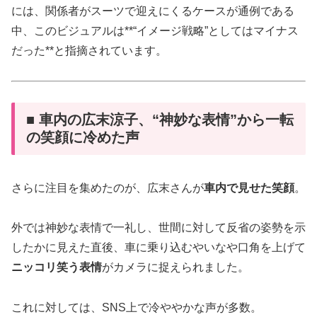
には、関係者がスーツで迎えにくるケースが通例である
中、このビジュアルは**“イメージ戦略”としてはマイナス
だった**と指摘されています。
■ 車内の広末涼子、“神妙な表情”から一転
の笑顔に冷めた声
さらに注目を集めたのが、広末さんが
車内で見せた笑顔
。
外では神妙な表情で一礼し、世間に対して反省の姿勢を示
したかに見えた直後、車に乗り込むやいなや口角を上げて
ニッコリ笑う表情
がカメラに捉えられました。
これに対しては、SNS上で冷ややかな声が多数。