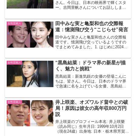
さん。今日は、日本の映画界で輝くスタ
ー、吉岡里帆さんについてお話ししまし
ょう。彼女はその美貌と演技力で、多く
の映画やドラマで主役を務め、数々の賞
を受賞しています。しかし、彼女の成功
田中みな実と亀梨和也の交際報
女性芸能人
は一夜にして訪れたも...
道：憶測飛び交う“こじらせ”発言
田中みな実さんと亀梨和也さんの交際報
道です。憶測飛び交っているようですの
でまとめてみました。1. はじめに2024年
の元旦に報じられた、フリーアナウンサ
ーの田中みな実さんとKAT-TUNの亀梨和
也さんの交際。二人の関係は多くのファ
“黒島結菜：ドラマ界の新星が描
女性芸能人
ンやメディ...
く、魅力と挑戦”
黒島結菜：新進気鋭の女優の登場こんに
ちは、皆さん。今日は、日本のドラマ界
で急速に名を上げている女優、黒島結菜
さんについてお話ししましょう。彼女の
魅力と挑戦について深く掘り下げていき
ます。黒島結菜：その魅力とは黒島結菜
井上咲楽、オズワルド畠中との破
女性芸能人
さんの魅力は何と言っても...
局！原因は彼女の高年収800万円
説
井上咲楽のプロフィール本名: 井上咲樂
（読み同じ）生年月日: 1999年10月2日
（現在24歳）出身地: 日本・栃木県芳賀郡