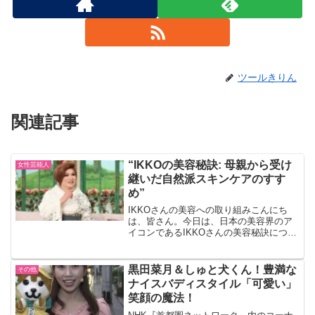
ツールきりん
関連記事
“IKKOの美容秘訣: 母親から受け
女性芸能人
継いだ自然派スキンケアのすす
め”
IKKOさんの美容への取り組みこんにち
は、皆さん。今日は、日本の美容界のア
イコンであるIKKOさんの美容秘訣につい
てお話ししたいと思います。IKKOさん
は、その美しい肌と若々しいルックスで
知られていますが、その秘訣は何でしょ
黒田菜月＆しゅと犬くん！豊満な
その他
うか？それは、母...
ナイスバディスタイル「可愛い」
笑顔の魔法！