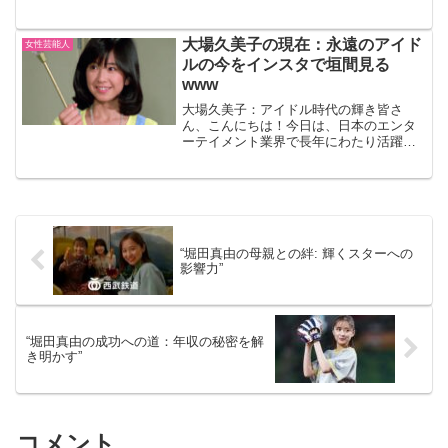
います。その名も上戸彩さん。彼女の魅
力を再発見し、その本名とその由来に迫
ってみましょう。上戸彩の魅力上戸彩さ
大場久美子の現在：永遠のアイド
女性芸能人
んと言えば、その美しいル...
ルの今をインスタで垣間見る
www
大場久美子：アイドル時代の輝き皆さ
ん、こんにちは！今日は、日本のエンタ
ーテイメント業界で長年にわたり活躍し
てきた大場久美子さんにスポットを当て
てみたいと思います。彼女は1970年代に
アイドルとしてデビューし、その可憐な
ルックスと清涼感あふれ...
“堀田真由の母親との絆: 輝くスターへの
影響力”
“堀田真由の成功への道：年収の秘密を解
き明かす”
コメント