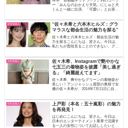
NHK『首都圏ネットワーク』内のコーナ
ー「みんなのおかえり天気」にしゅと犬
くんと一緒に出演、「可愛い」とお茶の
間で大ブレイク中！話題の黒田菜月さん
についての年齢や学歴、最新情報をまと
めてみました♪ 黒田菜月さんのプロフィ
“佐々木希と六本木ヒルズ：グラ
女性芸能人
ール 名前: 黒田菜...
マラスな都会生活の魅力を探る”
佐々木希と六本木ヒルズ：都会生活の魅
力を探るこんにちは、皆さん。今日は、
私たちが普段見ることのできない、グラ
マラスな都会生活について語りたいと思
います。特に、日本のトップモデルであ
り女優の佐々木希さんと、東京のランド
佐々木希、Instagramで艶やかな
女性芸能人
マークである六本木ヒルズ...
七五三の着物姿を披露「美し過ぎ
る」「綺麗超えてます」
佐々木希、爽やかなグリーンの着物姿が
美しい！アンジャッシュ渡部の奥様で女
優の佐々木希が、2014年7月11日に自身
のInstagramを更新し、艶やかで爽やかな
着物姿を披露してくれました！『髪型１
０分、メイク１０分』でこのクオリティ
上戸彩（本名：五十嵐彩）の魅力
女性芸能人
ー」と驚...
を再発見！
はじめにこんにちは、皆さん。今日は、
日本のエンターテイメント業界で活躍す
る一人の女性についてお話ししたいと思