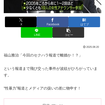
X
Facebook
はてブ
LINE
コピー
2025.08.20
福山雅治「今回のセクハラ報道で離婚か！？」
という報道まで飛び交った事件が波紋がひろがっていま
す。
“性暴力”報道とメディアの扱いの差に物申す！