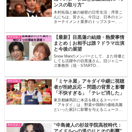
ンスの取り方”
木村拓哉と嫁の秘密の日常生活：序章こ
んにちは、皆さん。今日は、日本のエン
ターテイメント業界のトップスター、木
村拓哉さんと彼の嫁、工藤静香さんの日
常生活についてお話しします。彼らの生
活は、スターダムと家庭生活のバランス
【最新】目黒蓮の結婚・熱愛事情
男性芸能人
をどのように取っているの...
まとめ｜お相手は誰？ドラマ出演
と今後の展望
Snow Manのメンバーとして、また俳優と
しても活躍中の目黒蓮さん。旧ジャニー
ズ事務所（現・STARTO
ENTERTAINMENT）所属で、音楽活動や
俳優業を両立させる人気アイドルです。
ドラマや映画に引っ張りだこの存在で、
「ミヤネ屋」アキダイ中継に視聴
男性芸能人
ファンからは「...
者が拒絶反応 – 問題の背景と影響
「不快すぎる」「テレビ消した」
東京都練馬区に本店を構えるスーパー
「アキダイ」は、野菜や鶏卵の価格高騰
といった家計に影響を与えるニュースが
あるたびにメディアに登場し、その知名
度を全国区に広げています。しかし、9月
3日に放送された日本テレビ系「情報ライ
“中島健人の杉並学院高校時代：
男性芸能人
ブ ミヤネ屋」では、視...
アイドルへの道のりとその影響”