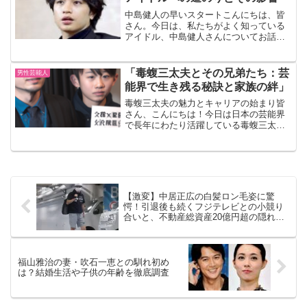
中島健人の早いスタートこんにちは、皆
さん。今日は、私たちがよく知っている
アイドル、中島健人さんについてお話し
しましょう。彼のキャリアは非常に早い
スタートを切りました。なんと、彼はま
だ中学生の時にジャニーズ事務所に入所
「毒蝮三太夫とその兄弟たち：芸
男性芸能人
したのです。高校時代の中...
能界で生き残る秘訣と家族の絆」
毒蝮三太夫の魅力とキャリアの始まり皆
さん、こんにちは！今日は日本の芸能界
で長年にわたり活躍している毒蝮三太夫
さんについてお話しします。彼のキャリ
アは、多くの人々に影響を与え、特にラ
ジオ業界での功績は計り知れません。毒
蝮三太夫さんは、そのユニ...
【激変】中居正広の白髪ロン毛姿に驚
愕！引退後も続くフジテレビとの小競り
合いと、不動産総資産20億円超の隠れ富
豪ぶり
福山雅治の妻・吹石一恵との馴れ初め
は？結婚生活や子供の年齢を徹底調査