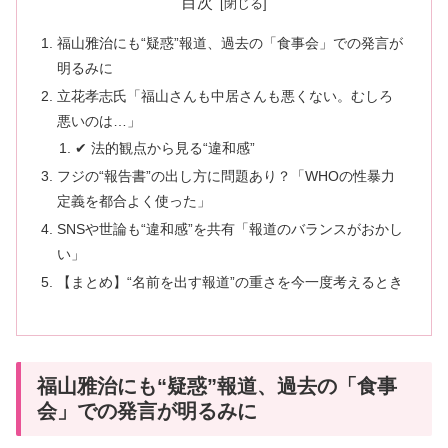
目次
福山雅治にも“疑惑”報道、過去の「食事会」での発言が
明るみに
立花孝志氏「福山さんも中居さんも悪くない。むしろ
悪いのは…」
✔ 法的観点から見る“違和感”
フジの“報告書”の出し方に問題あり？「WHOの性暴力
定義を都合よく使った」
SNSや世論も“違和感”を共有「報道のバランスがおかし
い」
【まとめ】“名前を出す報道”の重さを今一度考えるとき
福山雅治にも“疑惑”報道、過去の「食事
会」での発言が明るみに