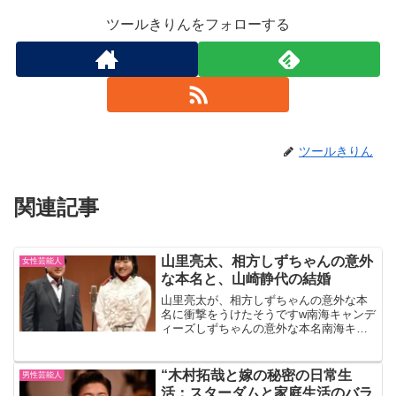
ツールきりんをフォローする
ツールきりん
関連記事
山里亮太、相方しずちゃんの意外
女性芸能人
な本名と、山崎静代の結婚
山里亮太が、相方しずちゃんの意外な本
名に衝撃をうけたそうですw南海キャンデ
ィーズしずちゃんの意外な本名南海キャ
ンディーズの山里亮太（47）が、19日深
夜放送のTBSラジオ「山里亮太の不毛な
議論」（水曜深夜1時）に出演しました。
“木村拓哉と嫁の秘密の日常生
男性芸能人
番組で、相方の...
活：スターダムと家庭生活のバラ