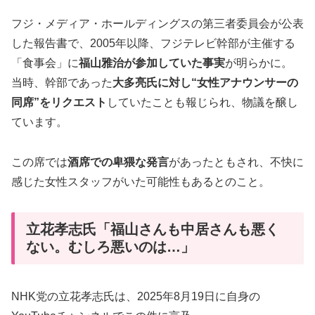
フジ・メディア・ホールディングスの第三者委員会が公表
した報告書で、2005年以降、フジテレビ幹部が主催する
「食事会」に
福山雅治が参加していた事実
が明らかに。
当時、幹部であった
大多亮氏に対し“女性アナウンサーの
同席”をリクエスト
していたことも報じられ、物議を醸し
ています。
この席では
酒席での卑猥な発言
があったともされ、不快に
感じた女性スタッフがいた可能性もあるとのこと。
立花孝志氏「福山さんも中居さんも悪く
ない。むしろ悪いのは…」
NHK党の立花孝志氏は、2025年8月19日に自身の