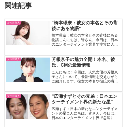
関連記事
“橋本環奈：彼女の本名とその背
女性芸能人
後にある物語”
橋本環奈：彼女の本名とその背後にある
物語こんにちは、皆さん。今日は、日本
のエンターテイメント業界で非常に人気
のある女優、橋本環奈さんについてお話
ししましょう。彼女の本名、その背後に
ある物語、そして彼女がどのようにして
芳根京子の魅力全開！本名、彼
女性芸能人
スターダムにのし上がった...
氏、CMの最新情報
こんにちは！今回は、人気女優の芳根京
子さんについて、最新情報を交えながら
ご紹介します。彼女の本名や彼氏の噂、
そして出演中のCMについて詳しく見てい
きましょう。芳根京子の本名芳根京子さ
んの本名は、そのまま「芳根京子」で
“広瀬すずとその兄弟：日本エン
女性芸能人
す。1997年2月28日...
ターテイメント界の新たな星”
広瀬すず：日本の新たなエンターテイメ
ントの星こんにちは、皆さん。今日は、
日本のエンターテイメント界で急速に名
を上げている若手女優、広瀬すずさんに
ついてお話ししましょう。彼女の魅力