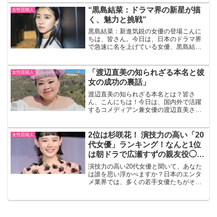
と、彼女がどのようにして今の地位に上
“黒島結菜：ドラマ界の新星が描
女性芸能人
り詰めたのかを詳しく見てい...
く、魅力と挑戦”
黒島結菜：新進気鋭の女優の登場こんに
ちは、皆さん。今日は、日本のドラマ界
で急速に名を上げている女優、黒島結菜
さんについてお話ししましょう。彼女の
魅力と挑戦について深く掘り下げていき
ます。黒島結菜：その魅力とは黒島結菜
「渡辺直美の知られざる本名と彼
女性芸能人
さんの魅力は何と言っても...
女の成功の裏話」
渡辺直美の知られざる本名とは？皆さ
ん、こんにちは！今日は、国内外で活躍
するコメディアン兼女優の渡辺直美さん
について、少し意外な話をお届けしま
す。渡辺直美さんと聞いて、皆さんが思
い浮かべるのは、そのユニークなキャラ
2位は杉咲花！ 演技力の高い「20
女性芸能人
クターと圧倒的な存在感でしょ...
代女優」ランキング！なんと1位
は朝ドラで広瀬すずの親友役◯◯
だった！
演技力の高い20代女優と聞いて、あなた
は誰を思い浮かべますか？日本のエンタ
メ業界では、多くの若手女優たちがその
才能を発揮し、多くの人々を魅了してい
ます。2024年12月9日、アーキテクトが
運営する「タレントパワーランキング」
から、20代の「...