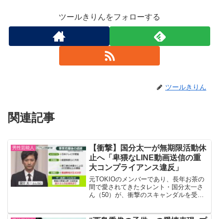
ツールきりんをフォローする
ツールきりん
関連記事
【衝撃】国分太一が無期限活動休
男性芸能人
止へ「卑猥なLINE動画送信の重
大コンプライアンス違反」
元TOKIOのメンバーであり、長年お茶の
間で愛されてきたタレント・国分太一さ
ん（50）が、衝撃のスキャンダルを受
け、無期限の活動休止を発表しました。
所属事務所の代表・城島茂さんによるコ
メント、そして日本テレビの緊急会見──