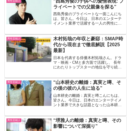
“西島秀俊の子供への愛情表現: プ
男性芸能人
その裏で一体何が起...
ライベートでの父親像を探る”
西島秀俊のプライベートな一面こんにち
は、皆さん。今日は、日本のエンターテ
イメント業界で活躍する一人の男性につ
いてお話ししたいと思います。その名は
西島秀俊。彼の演技力はもちろん、その
人間性にも多くの人々が魅了されていま
木村拓哉の年収と豪邸：SMAP時
男性芸能人
す。 しかし、今日私たち...
代から現在まで徹底解説【2025
最新】
日本を代表する俳優木村拓哉さん。ドラ
マ・映画・CMと多方面で活躍し、 長年
にわたりトップスターの地位を守り続け
ています。本記事では推定年収・CM契
約・ドラマギャラ・豪邸の場所と価格に
迫ります。木村拓哉の推定年収【2025年
“山本耕史の離婚：真実と噂、そ
男性芸能人
版】ドラマ出演料民...
の後の彼の人生に迫る”
山本耕史の離婚：真実と噂こんにちは、
皆さん。今日は、日本のエンターテイメ
ント業界で大きな話題となった山本耕史
さんの離婚についてお話ししましょう。
山本さんは、その独特な演技力と個性で
多くのファンを持つ俳優です。しかし、
“堺雅人の離婚：真実と噂、その
男性芸能人
彼のプライベートな生活は...
影響について深掘り”