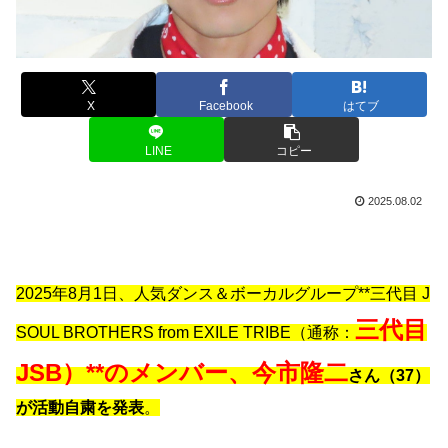
X
Facebook
はてブ
LINE
コピー
2025.08.02
2025年8月1日、人気ダンス＆ボーカルグループ**三代目 J
三代目
SOUL BROTHERS from EXILE TRIBE（通称：
JSB）**のメンバー、
今市隆二
さん（37）
が活動自粛を発表
。