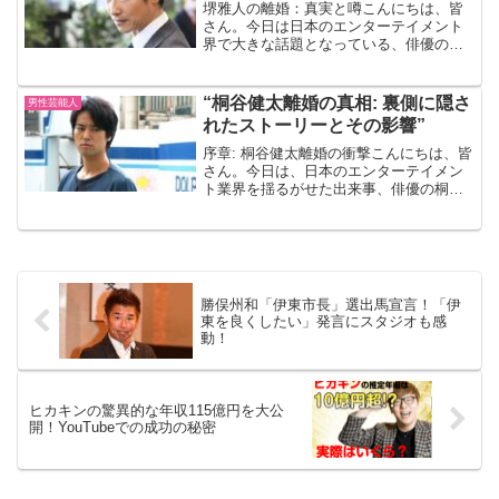
堺雅人の離婚：真実と噂こんにちは、皆
さん。今日は日本のエンターテイメント
界で大きな話題となっている、俳優の堺
雅人さんの離婚についてお話ししましょ
う。まずは、その真実と噂から見ていき
ましょう。 堺さんといえば、その独特の
“桐谷健太離婚の真相: 裏側に隠さ
男性芸能人
演技力と端正なルックス...
れたストーリーとその影響”
序章: 桐谷健太離婚の衝撃こんにちは、皆
さん。今日は、日本のエンターテイメン
ト業界を揺るがせた出来事、俳優の桐谷
健太さんの離婚について話をしましょ
う。このニュースは、多くの人々にとっ
て驚きでした。なぜなら、彼は常にプラ
イベートを守り、スキャ...
勝俣州和「伊東市長」選出馬宣言！「伊
東を良くしたい」発言にスタジオも感
動！
ヒカキンの驚異的な年収115億円を大公
開！YouTubeでの成功の秘密