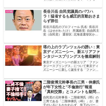
き天才、藤井聡太についてです。彼は、
わずか14歳でプロ入りし、その後の活躍
が将棋界に新たな風を吹き込んでいま
長谷川岳 自民党議員のパワハ
その他
す。藤井聡太の早期の成功藤...
ラ！猛省するも威圧的言動おさま
らず辞任
長谷川岳氏のプロフィール 氏名: 長谷川
岳（はせがわ たけ） 所属政党: 自由民主
党（自民党） 選挙区: 北海道選挙区から
選出長谷川氏は、政治家としての経歴を
持ち、地方創生やデジタル社会に関する
特別委員会で活動していました。彼の政
塔の上のラプンツェルの誘い：東
その他
治的な立場...
京ディズニーシー、新エリアファ
ンタジースプリングスを徹底解剖
東京ディズニーシーの新エリア「ファン
タジースプリングス」について東京ディ
ズニーシーに新しく誕生する「ファンタ
ジースプリングス」は、ディズニー映画
の魔法が詰まった新テーマポートです。
2024年6月6日にグランドオープンを迎え
二階俊博元幹事長の三男・伸康氏
その他
るこのエリアは、特...
が年下女性と“不倫旅行”報道
「真剣交際」とコメントも疑問残
る
自民党の元幹事長・二階俊博氏（85）の
三男である「二階伸康氏（46）」が、妻
子がいるにもかかわらず、年下のバーオ