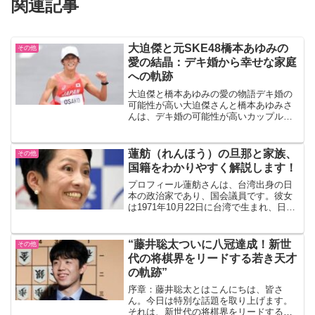
関連記事
大迫傑と元SKE48橋本あゆみの
その他
愛の結晶：デキ婚から幸せな家庭
への軌跡
大迫傑と橋本あゆみの愛の物語デキ婚の
可能性が高い大迫傑さんと橋本あゆみさ
んは、デキ婚の可能性が高いカップルと
して知られています。2012年3月に結婚し
た際、大迫さんはまだ早稲田大学の学生
で、橋本さんは大学卒業後にアシックス
蓮舫（れんほう）の旦那と家族、
その他
に就職していました...
国籍をわかりやすく解説します！
プロフィール蓮舫さんは、台湾出身の日
本の政治家であり、国会議員です。彼女
は1971年10月22日に台湾で生まれ、日本
に移住しました。彼女は日本人として生
まれ育ったと主張していますが、その国
籍取得については批判の的となっていま
“藤井聡太ついに八冠達成！新世
その他
す。批判と論争蓮...
代の将棋界をリードする若き天才
の軌跡”
序章：藤井聡太とはこんにちは、皆さ
ん。今日は特別な話題を取り上げます。
それは、新世代の将棋界をリードする若