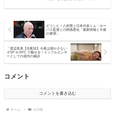
ーナーで30代の女性A子さんと広島へ
の“隠密旅行”をしていたと報じられまし
た。本件は、12月16日発売の「週刊ポス
ト」で詳しく取...
どうした！八村塁と日本代表トム・ホー
バス監督との関係悪化「最新情報と今後
の展望」
「渡辺直美【生配信】今夜は寝かさない
ぞSP in NYC で魅せる！インフルエンサ
ーとしての成功の秘訣
コメント
コメントを書き込む
ホーム
その他