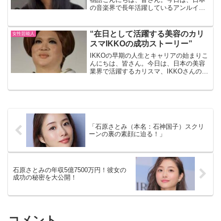
の音楽界で長年活躍しているアンルイス
についてお話ししましょう。彼女の素
顔、本名、そしてその背後にある物語に
ついて深掘りしていきます。アンルイス
“在日として活躍する美容のカリ
女性芸能人
の本名まず初めに、アン...
スマIKKOの成功ストーリー”
IKKOの早期の人生とキャリアの始まりこ
んにちは、皆さん。今日は、日本の美容
業界で活躍するカリスマ、IKKOさんの成
功ストーリーについてお話しします。
IKKOさんは、その独自の美容法と人間性
で多くの人々を魅了し、美容業界に新た
な風を吹き込ん...
「石原さとみ（本名：石神国子）スクリ
ーンの裏の素顔に迫る！」
石原さとみの年収5億7500万円！彼女の
成功の秘密を大公開！
コメント