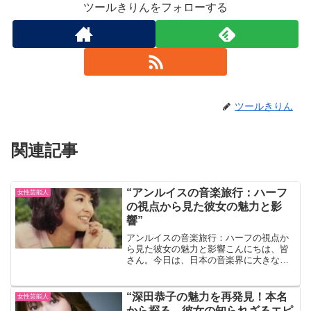
ツールきりんをフォローする
ツールきりん
関連記事
“アンルイスの音楽旅行：ハーフ
女性芸能人
の視点から見た彼女の魅力と影
響”
アンルイスの音楽旅行：ハーフの視点か
ら見た彼女の魅力と影響こんにちは、皆
さん。今日は、日本の音楽界に大きな影
響を与えた一人、アンルイスについてお
話ししましょう。彼女の音楽、その魅
力、そして私たちハーフに与えた影響に
“深田恭子の魅力を再発見！本名
女性芸能人
ついて深く掘り下げていきま...
から探る、彼女の知られざるエピ