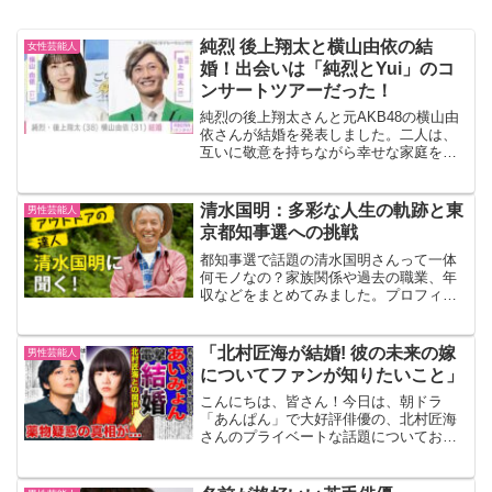
純烈 後上翔太と横山由依の結
女性芸能人
婚！出会いは「純烈とYui」のコ
ンサートツアーだった！
純烈の後上翔太さんと元AKB48の横山由
依さんが結婚を発表しました。二人は、
互いに敬意を持ちながら幸せな家庭を築
いていきたいと語っています。この結婚
は、ファンの間で大きな話題となってい
ます。いつも応援してくださる皆様へご
清水国明：多彩な人生の軌跡と東
男性芸能人
報告があります！ p...
京都知事選への挑戦
都知事選で話題の清水国明さんって一体
何モノなの？家族関係や過去の職業、年
収などをまとめてみました。プロフィー
ル清水国明は、1950年10月15日生まれの
日本のタレントであり、アウトドア愛好
家としても知られています。彼は1973年
「北村匠海が結婚! 彼の未来の嫁
男性芸能人
にフォークデ...
についてファンが知りたいこと」
こんにちは、皆さん！今日は、朝ドラ
「あんぱん」で大好評俳優の、北村匠海
さんのプライベートな話題についてお話
ししましょう。特に、彼の結婚に関する
噂が飛び交っていますが、本当のところ
はどうなのでしょうか？ファンなら誰も