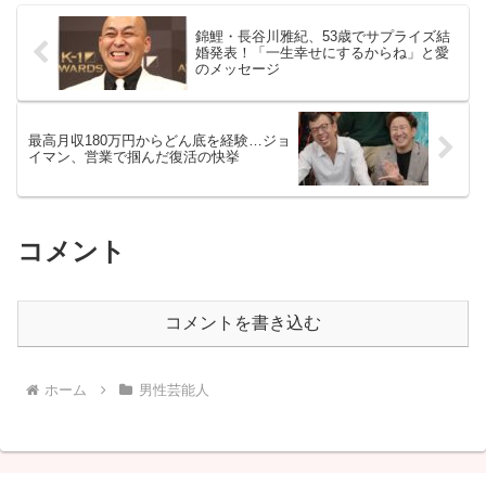
錦鯉・長谷川雅紀、53歳でサプライズ結
婚発表！「一生幸せにするからね」と愛
のメッセージ
最高月収180万円からどん底を経験…ジョ
イマン、営業で掴んだ復活の快挙
コメント
コメントを書き込む
ホーム
男性芸能人