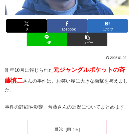
X
Facebook
はてブ
LINE
コピー
2025.01.02
元ジャングルポケットの斉
昨年10月に報じられた
藤慎二
さんの事件は、お笑い界に大きな衝撃を与えまし
た。
事件の詳細や影響、斉藤さんの近況についてまとめます。
目次