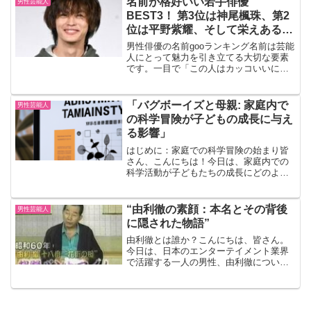
名前が格好いい若手俳優
男性芸能人
が気になるこの話題を、わか...
BEST3！ 第3位は神尾楓珠、第2
位は平野紫耀、そして栄えある第
1位は…
男性俳優の名前gooランキング名前は芸能
人にとって魅力を引き立てる大切な要素
です。一目で「この人はカッコいいに違
いない」と感じさせる名前を持つ俳優は
数多くいます。今回は、名前が印象的だ
と感じる若手男性俳優を対象にアンケー
「バグボーイズと母親: 家庭内で
男性芸能人
トを実施し、その結果...
の科学冒険が子どもの成長に与え
る影響」
はじめに：家庭での科学冒険の始まり皆
さん、こんにちは！今日は、家庭内での
科学活動が子どもたちの成長にどのよう
な影響を与えるかについてお話ししま
す。特に、「バグボーイズ」と呼ばれる
小さな科学者たちとその母親の物語を通
“由利徹の素顔：本名とその背後
男性芸能人
じて、このテーマを掘り下げ...
に隠された物語”
由利徹とは誰か？こんにちは、皆さん。
今日は、日本のエンターテイメント業界
で活躍する一人の男性、由利徹について
お話ししましょう。彼の名前を聞いたこ
とがある方もいるかもしれませんね。彼
は、その才能と魅力で多くの人々を魅了
してきました。由利徹の本...