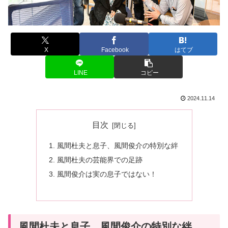
X
Facebook
はてブ
LINE
コピー
2024.11.14
目次
風間杜夫と息子、風間俊介の特別な絆
風間杜夫の芸能界での足跡
風間俊介は実の息子ではない！
風間杜夫と息子、風間俊介の特別な絆