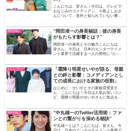
こんにちは、皆さん！今日は、テレビで
おなじみのコメディアン、小島よしおさ
んについて、意外と知られていない事実
や彼の魅力的なキャリアパスに迫りたい
と思います。小島よしおさんと言えば、
「そんなの関係ねぇ！」のフレーズで一
“岡田准一の身長秘話：彼の身長
男性芸能人
躍有名になりましたが、彼...
がもたらす影響とは？”
岡田准一の身長とその魅力こんにちは、
皆さん。今日は、日本のエンターテイメ
ント業界で活躍する一人の男性について
お話ししたいと思います。その名は岡田
准一。彼の身長について、そしてその身
長が彼のキャリアにどのような影響を与
「霜降り明星せいやが語る、母親
きりんブログ
えているのかについて深掘...
との絆と影響：コメディアンとし
ての成長における家族の役割」
はじめに：せいやとその家族背景皆さ
ん、こんにちは！今日は人気お笑いコン
ビ、霜降り明星のせいやさんに焦点を当
て、彼がどのようにしてコメディアンと
してのキャリアを築いてきたのか、特に
家族、特に母覧との深い絆がどのように
“中丸雄一のTwitter活用術：ファ
男性芸能人
影響しているのかをお話しし...
ンとの繋がりを深める秘訣”
中丸雄一とは？こんにちは、皆さん。今
日は、日本のエンターテイメント業界で