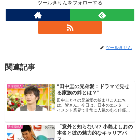
ツールきりんをフォローする
ツールきりん
関連記事
“田中圭の兄弟愛：ドラマで見せ
男性芸能人
る家族の絆とは？”
田中圭とその兄弟愛の始まりこんにち
は、皆さん。今日は、日本のエンターテ
イメント業界で非常に人気のある俳優、
田中圭さんについてお話ししたいと思い
ます。彼の演技力はもちろんのこと、彼
の家族への深い愛情が、彼のキャラクタ
「意外と知らない!? 小島よしおの
男性芸能人
ーをより魅力的にしています...
本名と彼の魅力的なキャリアパ
ス」