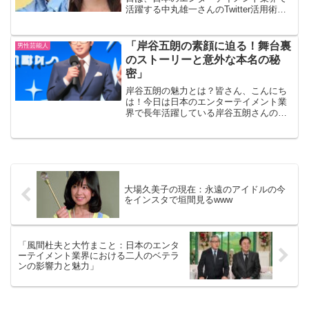
活躍する中丸雄一さんのTwitter活用術に
ついてお話しします。中丸さんは、その
魅力的なパーソナリティと、ファンとの
繋がりを深めるためのTwitterの使い方で
「岸谷五朗の素顔に迫る！舞台裏
男性芸能人
知られて...
のストーリーと意外な本名の秘
密」
岸谷五朗の魅力とは？皆さん、こんにち
は！今日は日本のエンターテイメント業
界で長年活躍している岸谷五朗さんの魅
力についてお話しします。岸谷さんは、
俳優としてだけでなく、ミュージシャ
ン、そしてプロデューサーとしてもその
才能を発揮しています。彼の...
大場久美子の現在：永遠のアイドルの今
をインスタで垣間見るwww
「風間杜夫と大竹まこと：日本のエンタ
ーテイメント業界における二人のベテラ
ンの影響力と魅力」