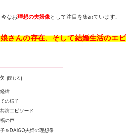
、今なお
理想の夫婦像
として注目を集めています。
、娘さんの存在、そして結婚生活のエピ
次
の経緯
育ての様子
ビ共演エピソード
祝福の声
子＆DAIGO夫婦の理想像