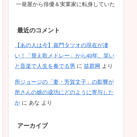
一発屋から俳優＆実業家に転身していた
最近のコメント
【あの人は今】嘉門タツオの現在が凄
い！「替え歌メドレー」から40年、笑い
と音楽で人生を奏でる男
に
益群网
より
所ジョージの「妻・芳賀文子」の影響が
所さんの娘の成功にどのように寄与した
か
に
あな
より
アーカイブ