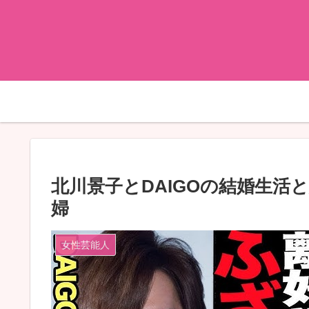
北川景子とDAIGOの結婚生活
婦
女性芸能人