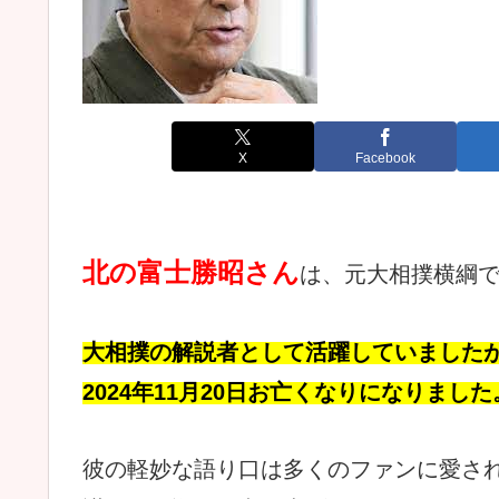
X
Facebook
北の富士勝昭さん
は、元大相撲横綱
大相撲の解説者として活躍していました
2024年11月20日
お亡くなりになりました
彼の軽妙な語り口は多くのファンに愛さ