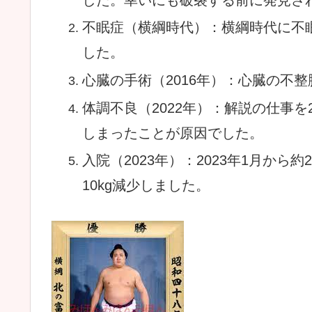
不眠症（横綱時代）：横綱時代に不
した。
心臓の手術（
2016
年）：心臓の不整
体調不良（
2022
年）：解説の仕事を
しまったことが原因でした。
入院（
2023
年）：
2023
年
1
月から約
2
10kg
減少しました。