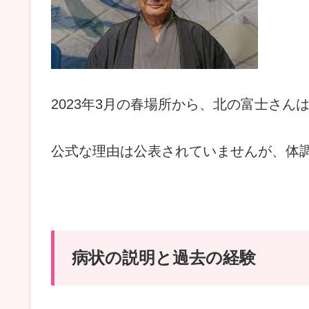
2023
年
3
月の春場所から、北の富士さん
公式な理由は公表されていませんが、体
病状の説明と過去の経験