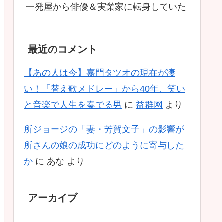
一発屋から俳優＆実業家に転身していた
最近のコメント
【あの人は今】嘉門タツオの現在が凄
い！「替え歌メドレー」から40年、笑い
と音楽で人生を奏でる男
に
益群网
より
所ジョージの「妻・芳賀文子」の影響が
所さんの娘の成功にどのように寄与した
か
に
あな
より
アーカイブ