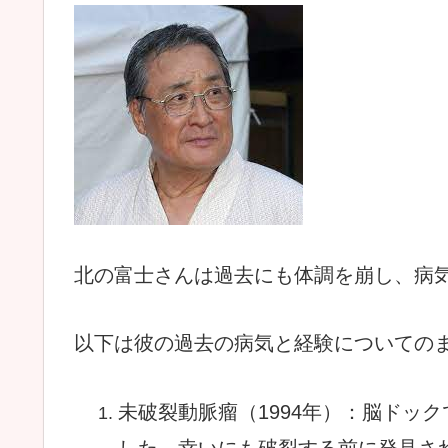
北の富士さんは過去にも体調を崩し、病
以下は彼の過去の病気と経験についての
未破裂動脈瘤（
1994
年）：脳ドック
した。幸いにも破裂する前に発見さ