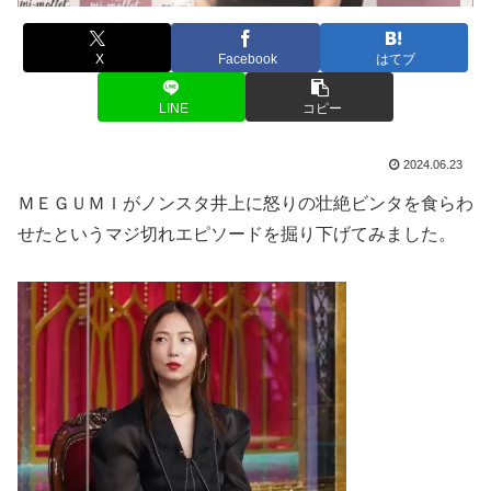
X
Facebook
はてブ
LINE
コピー
2024.06.23
ＭＥＧＵＭＩがノンスタ井上に怒りの壮絶ビンタを食らわ
せたというマジ切れエピソードを掘り下げてみました。