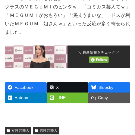
クラスのＭＥＧＵＭＩのビンタｗ」「ゴミカス芸人てｗ」
「ＭＥＧＵＭＩがおもろい」「演技うまいな」「ドスが利
いたＭＥＧＵＭＩ姐さんｗ」といった反応が多く寄せられ
ました。
＼ 最新情報をチェック ／
Facebook
X
Bluesky
Hatena
LINE
Copy
女性芸能人
男性芸能人