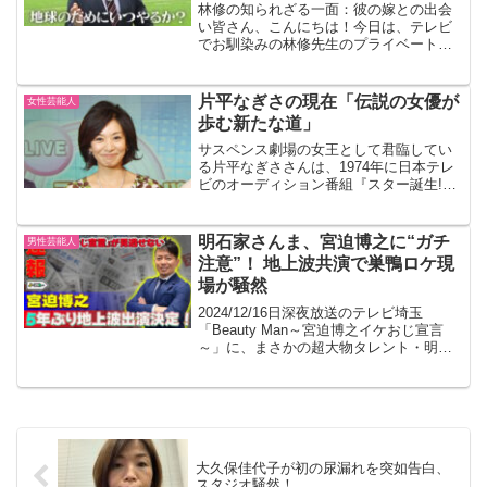
林修の知られざる一面：彼の嫁との出会
い皆さん、こんにちは！今日は、テレビ
でお馴染みの林修先生のプライベートな
話題に焦点を当ててみたいと思います。
林先生といえば、その博識ぶりと鋭い洞
察で多くの人々を魅了していますが、彼
片平なぎさの現在「伝説の女優が
女性芸能人
の私生活についてはあまり...
歩む新たな道」
サスペンス劇場の女王として君臨してい
る片平なぎささんは、1974年に日本テレ
ビのオーディション番組『スター誕生!』
に出演し合格し、1975年に東芝から「純
愛」でアイドル歌手としてデビューしま
した。その後、映画『青い山脈』で女優
明石家さんま、宮迫博之に“ガチ
男性芸能人
デビューを果た...
注意”！ 地上波共演で巣鴨ロケ現
場が騒然
2024/12/16日深夜放送のテレビ埼玉
「Beauty Man～宮迫博之イケおじ宣言
～」に、まさかの超大物タレント・明石
家さんまがサプライズ登場！ロケ現場が
一瞬で騒然となる展開が繰り広げられま
した。 突然の“見学者”は明石家さんま！
番組で...
大久保佳代子が初の尿漏れを突如告白、
スタジオ騒然！