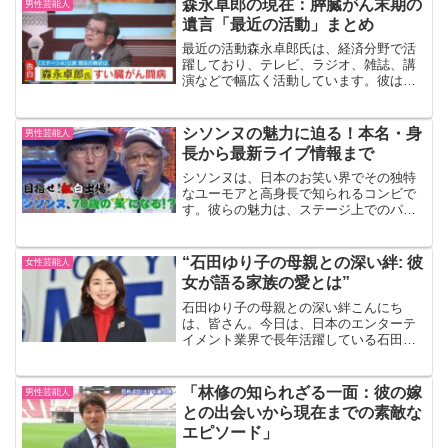
森永卓郎の現在：膵臓がん末期の
男性芸能人
遺言「最近の活動」まとめ
最近の活動森永卓郎氏は、経済分野で活
躍しており、テレビ、ラジオ、雑誌、講
演などで幅広く活動しています。彼は読
売テレビの「情報ライブ ミヤネ屋」や
TBSテレビの「がっちりマンデー‼」、文
化放送の「大竹まことゴールデンラジ
シソンヌの魅力に迫る！本名・身
男性芸能人
オ！」などに出演してい...
長から最新ライブ情報まで
シソンヌは、日本のお笑い界でその独特
なユーモアと高身長で知られるコンビで
す。彼らの魅力は、ステージ上でのパフ
ォーマンスだけでなく、プライベートで
も多才な活動を展開している点にありま
す。本記事では、シソンヌの本名や身
“石田ゆり子の母親との深い絆: 彼
女性芸能人
長、プライベートな一面から...
女が語る家族の愛とは”
石田ゆり子の母親との深い絆こんにち
は、皆さん。今日は、日本のエンターテ
イメント業界で長年活躍している石田ゆ
り子さんについてお話ししましょう。彼
女の演技力はもちろん、その人間性にも
魅力を感じる方も多いのではないでしょ
「林修の知られざる一面：彼の嫁
男性芸能人
うか。 今回は、そんな彼女...
との出会いから現在までの素敵な
エピソード」