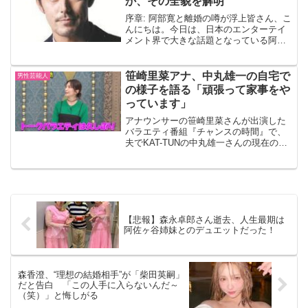
か、その全貌を解明”
序章: 阿部寛と離婚の噂が浮上皆さん、こ
んにちは。今日は、日本のエンターテイ
メント界で大きな話題となっている阿部
寛さんの離婚の噂について、一緒に考え
てみましょう。 阿部寛さんと言えば、そ
の演技力と端正なルックスで、多くの映
笹崎里菜アナ、中丸雄一の自宅で
男性芸能人
画やドラマで主演を...
の様子を語る「頑張って家事をや
っています」
アナウンサーの笹崎里菜さんが出演した
バラエティ番組『チャンスの時間』で、
夫でKAT-TUNの中丸雄一さんの現在の家
庭での様子について語り、話題となりま
した。 千鳥・大悟が鋭い質問連発2024年
1月に中丸さんとの結婚を発表し、8月に
は不倫疑惑...
【悲報】森永卓郎さん逝去、人生最期は
阿佐ヶ谷姉妹とのデュエットだった！
森香澄、“理想の結婚相手”が「柴田英嗣」
だと告白 「この人手に入らないんだ～
（笑）」と悔しがる