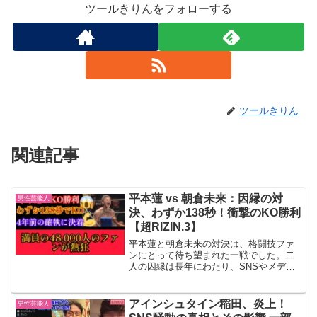
ツールきりんをフォローする
ツールきりん
関連記事
平本蓮 vs 朝倉未来：因縁の対
男性芸能人
決、わずか138秒！衝撃のKO勝利
【超RIZIN.3】
平本蓮と朝倉未来の対決は、格闘技ファ
ンにとって待ち望まれた一戦でした。二
人の因縁は長年にわたり、SNSやメディ
アを通じて激しい言葉の応酬が続いてい
ました。そんな中、ついに「超RIZIN.3」
でその決着がつけられることとなり、フ
アインシュタイン稲田、炎上！
男性芸能人
ァンの期待は最...