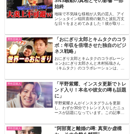
SNS騒動の真相とその影響 一部
始終
地味で不気味な様相が人気の芸人、アイ
ンシュタイン稲田直樹の魅力と波乱万丈
な日々をまとめてみました！彼が取り上
げられること事態が稀なことであり、そ
もそも知らない方がほとんどだと思うの
で、貴重なw記事となります草。1. 稲田
「おにぎり太郎とキムタクのコラ
男性芸能人
直樹の本名とプロフィ...
ボ：年収を倍増させた独自のビジ
ネス戦略」
おにぎり太郎とキムタクのコラボレーシ
ョンおにぎり太郎さんと木村拓哉さん
（キムタク）のコラボレーションは、
SNSやメディアで大きな話題となりまし
た。木村拓哉さんが出演する番組「木村
さ〜〜ん！」で、おにぎり太郎さんが登
「平野紫耀、インスタ更新でトレ
男性芸能人
場し、彼の握るおにぎりを絶...
ンド入り！本名や彼女の噂も話題
に」
平野紫耀さんがインスタグラムを更新
し、わずか30分でトレンド入りしたニュ
ースが話題になっています。この記事で
は、彼の最新のインスタ投稿、本名や彼
女の噂について詳しく見ていきます。イ
ンスタ更新でトレンド入り8月16日、平野
“阿部寛と離婚の噂: 真実か虚構
男性芸能人
紫耀さんがインスタグ...