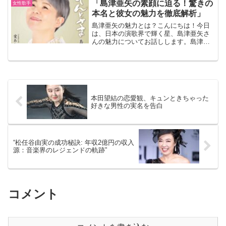
直面する困難を乗り越えるためのヒント
「島津亜矢の素顔に迫る！驚きの
女性歌手
を提供してくれます。伊藤英...
本名と彼女の魅力を徹底解析」
島津亜矢の魅力とは？こんにちは！今日
は、日本の演歌界で輝く星、島津亜矢さ
んの魅力についてお話しします。島津亜
矢さんは、その圧倒的な歌唱力とステー
ジでの存在感で多くのファンを魅了して
います。彼女の歌は、心に響くメロディ
と情感豊かな歌詞が特徴で...
本田望結の恋愛観、キュンときちゃった
好きな男性の実名を告白
“松任谷由実の成功秘訣: 年収2億円の収入
源：音楽界のレジェンドの軌跡”
コメント