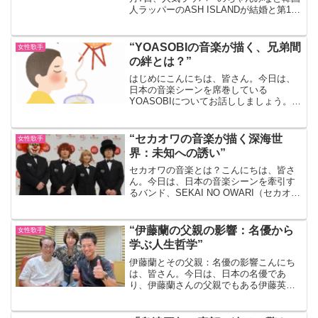
人ラッパーのASH ISLANDが結婚と第1子
妊娠を発表しました。ちゃんみなは自身
のInstagramで「私の人生においてかけが
えのない人、最愛の人であり大親友...
“YOASOBIの音楽が描く、兄弟間
女性歌手
の絆とは？”
はじめにこんにちは、皆さん。今日は、
日本の音楽シーンを席巻している
YOASOBIについてお話ししましょう。特
に、彼らの音楽が描く兄弟間の絆に焦点
を当ててみたいと思います。YOASOBIと
は？まず初めに、YOASOBIについて簡単
“セカオワの音楽が描く深海世
女性歌手
に説明します...
界：未知への誘い”
セカオワの音楽とは？こんにちは、皆さ
ん。今日は、日本の音楽シーンを牽引す
るバンド、SEKAI NO OWARI（セカオ
ワ）についてお話ししましょう。彼らの
音楽は、一言で表現するならば、まさに
「深海」のよう。未知の世界へと誘うそ
“伊藤蘭の父親の影響：名優から
女性歌手
の魅力を、一緒...
学ぶ人生哲学”
伊藤蘭とその父親：名優の影響こんにち
は、皆さん。今日は、日本の名優であ
り、伊藤蘭さんの父親でもある伊藤英明
さんについてお話ししたいと思います。
彼の人生哲学は、私たちが日々の生活で