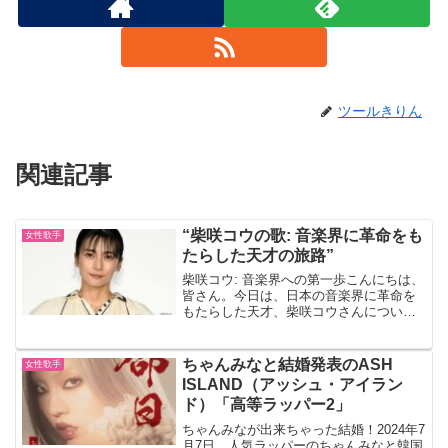
ツールきりん
関連記事
“柴咲コウの歌: 音楽界に革命をも
女性歌手
たらした天才の旅路”
柴咲コウ: 音楽界への第一歩こんにちは、
皆さん。今日は、日本の音楽界に革命を
もたらした天才、柴咲コウさんについて
お話ししましょう。歌手歌手活動を始め
るきっかけは、ニッポン放送『グローバ
ーのウラナイ!』での「柴咲コウで、夢の
ちゃんみなと結婚発表のASH
女性歌手
印税生活!!」とい...
ISLAND（アッシュ・アイラン
ド）「高等ラッパー2」
ちゃんみなが出来ちゃった結婚！2024年7
月7日、人気ラッパーのちゃんみなと韓国