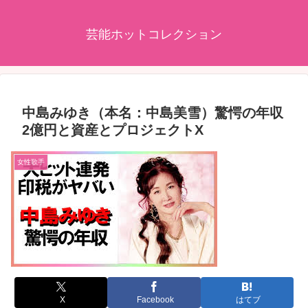
芸能ホットコレクション
中島みゆき（本名：中島美雪）驚愕の年収
2億円と資産とプロジェクトX
女性歌手
X
Facebook
はてブ