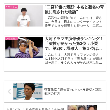
りたいと思います。彼らの魅力と影響力
について一緒に探っていきましょう。桑
“二宮和也の素顔: 本名と芸名の背
男性芸能人
名正博：歌唱力とパフォー...
後に隠された物語”
二宮和也の素顔に迫るこんにちは、皆さ
ん。今日は、日本のエンターテイメント
業界で大きな影響力を持つ一人、二宮和
也さんについてお話ししましょう。彼の
素顔に迫ることで、彼がどのようにして
成功を収め、どのようにして自分自身を
大河ドラマ主演俳優ランキング！
女性芸能人
ブランド化したのかを理解...
「演技が良かった第3位：小栗
旬、第2位：堺雅人」第１位は
「えっ！」
こんにちは、大河ドラマファンの皆さ
ん！NHK大河ドラマ『光る君へ』が最終
回を迎え、多くの人々がその結末に注目
しています。これを機に、本誌が実施し
た「演技が良かった大河主演俳優ランキ
ング」を発表します。過去20年間の主演
俳優の中から、特に演技...
斎藤元彦兵庫知事のパワハラ疑惑と辞職
要求の行方
トランプにより小室圭＆眞子さんが米国