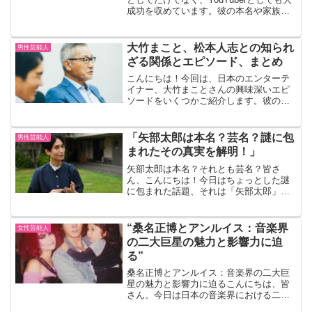
成功を収めています。彼の本名や家族、
年収、そして最近の27時間テレビでのエ
ピソードなど、彼の魅力に迫ります。1.
カジサックの本名とプロフィールカジサ
大竹まこと、松本人志との知られ
男性芸能人
ックの本名...
ざる関係とエピソード、まとめ
こんにちは！今回は、日本のエンターテ
イナー、大竹まことさんの興味深いエピ
ソードをいくつかご紹介します。彼のユ
ニークなキャリアと個性的なキャラクタ
ーは、多くの人々に笑いと驚きを提供し
てきました。この記事では、そんな大竹
「矢部太郎は本名？芸名？謎に包
男性芸能人
まことさんの知られざる一...
まれたその真実を解明！」
矢部太郎は本名？それとも芸名？皆さ
ん、こんにちは！今日はちょっとした謎
に包まれた話題、それは「矢部太郎」と
いう名前についてです。この名前を聞い
たことがありますか？もしかすると、テ
レビや雑誌で見かけたことがあるかもし
“桑名正博とアンルイス：音楽界
女性芸能人
れませんね。しかし、この「...
の二大巨星の魅力と影響力に迫
る”
桑名正博とアンルイス：音楽界の二大巨
星の魅力と影響力に迫るこんにちは、皆
さん。今日は日本の音楽界における二大
巨星、桑名正博とアンルイスについて語