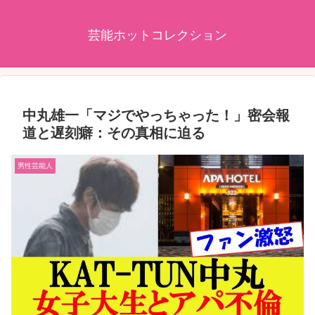
芸能ホットコレクション
中丸雄一「マジでやっちゃった！」密会報
道と遅刻癖：その真相に迫る
男性芸能人