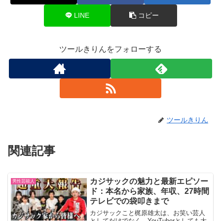
LINE
コピー
ツールきりんをフォローする
ツールきりん
関連記事
カジサックの魅力と最新エピソー
男性芸能人
ド：本名から家族、年収、27時間
テレビでの袋叩きまで
カジサックこと梶原雄太は、お笑い芸人
としてだけでなく、YouTuberとしても大