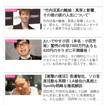
ての一面、そして趣味人としての姿が光
ります。本記事では、所ジョージさんの
娘や家族との関係と趣味（車・バイク・
“竹内涼真の離婚：真実と影響、
男性芸能人
コレクション）をまとめま...
その後の彼の人生について”
竹内涼真の離婚：真実と影響こんにち
は、皆さん。今日は、日本のエンターテ
イメント業界で大きな話題となった、俳
優の竹内涼真さんの離婚についてお話し
しましょう。 竹内さんの離婚は、彼のフ
ァンにとっては衝撃的なニュースでし
おいでやす小田（本名：小田芳
男性芸能人
た。しかし、私たちは彼の人...
裕）驚愕の年収7400万円あるも
420円のサラダに不満爆発！
おいでやす小田は、その独特なツッコミ
スタイルとユーモアで多くの人々を魅了
している日本のお笑い芸人です。彼の名
前を聞けば、誰もが一度は笑ったことが
あるでしょう。本ブログでは、おいでや
す小田の本名や家族構成、驚きの年収、
【衝撃の復活】長瀬智也、ソロ音
男性歌手
ドラマ出演歴、そして最近...
楽活動を再開！LA移住の真相と
Spotify戦略を徹底解説
2021年にTOKIOを脱退して以降、表舞台
から完全に姿を消していた長瀬智也さ
ん。そんな彼が、2025年ついにソロ音楽
プロジェクト「NAGASE」として活動を