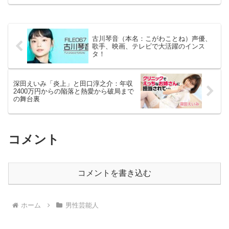
再開！ファンの間で「ついに帰ってき
た」「まさかの海外拠点！」と話題騒然
です。今回は...
古川琴音（本名：こがわことね）声優、
歌手、映画、テレビで大活躍のインス
タ！
深田えいみ「炎上」と田口淳之介：年収
2400万円からの陥落と熱愛から破局まで
の舞台裏
コメント
コメントを書き込む
ホーム
男性芸能人