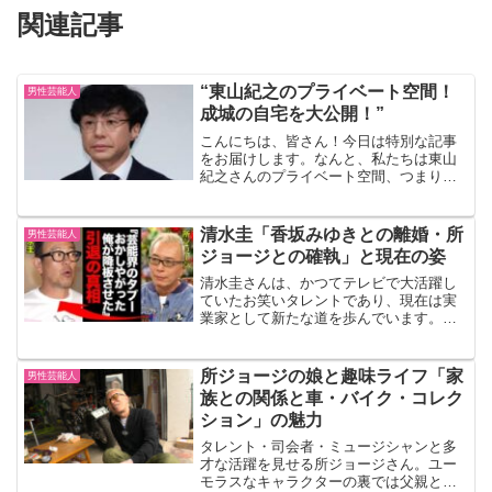
関連記事
“東山紀之のプライベート空間！
男性芸能人
成城の自宅を大公開！”
こんにちは、皆さん！今日は特別な記事
をお届けします。なんと、私たちは東山
紀之さんのプライベート空間、つまり彼
の自宅に潜入することができました！彼
の日常生活や過ごし方について詳しく見
ていきましょう。東山紀之の自宅とは？
清水圭「香坂みゆきとの離婚・所
男性芸能人
まず最初に、東山紀之さん...
ジョージとの確執」と現在の姿
清水圭さんは、かつてテレビで大活躍し
ていたお笑いタレントであり、現在は実
業家として新たな道を歩んでいます。本
記事では、清水圭さんの現在の姿や本
名、離婚の真相、所ジョージさんとの関
係、そして年収について詳しくご紹介し
所ジョージの娘と趣味ライフ「家
男性芸能人
ます。 清水圭の本名と生い...
族との関係と車・バイク・コレク
ション」の魅力
タレント・司会者・ミュージシャンと多
才な活躍を見せる所ジョージさん。ユー
モラスなキャラクターの裏では父親とし