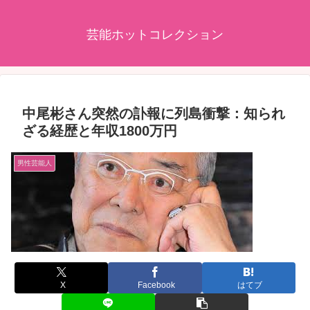
芸能ホットコレクション
中尾彬さん突然の訃報に列島衝撃：知られ
ざる経歴と年収1800万円
男性芸能人
X
Facebook
はてブ