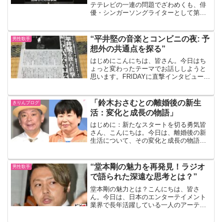
テテレビの一連の問題でざわめくも、俳
優・シンガーソングライターとして第一
線で活躍を続ける福山雅治さん。推定年
収は 3億〜5億円規模 とされ、芸能界の中
でもトップクラスに位置します。ドラマ
“平井堅の音楽とコンビニの夜: 予
男性歌手
や映画の出演料、C...
想外の共通点を探る”
はじめにこんにちは、皆さん。今日はち
ょっと変わったテーマでお話ししようと
思います。FRIDAYに直撃インタビューさ
れたのもコンビニでした。それは、日本
の人気歌手、平井堅の音楽と、コンビニ
の夜についてです。一見、全く関係なさ
「鈴木おさむとの離婚後の新生
きりんブログ
そうなこの二つです...
活：変化と成長の物語」
はじめに：新たなスタートを切る勇気皆
さん、こんにちは。今日は、離婚後の新
生活について、その変化と成長の物語を
お話しします。離婚は決して簡単な選択
ではありませんが、新しい人生の扉を開
く一歩となることもあります。このブロ
“堂本剛の魅力を再発見！ラジオ
男性歌手
グを通じて、その過程で得...
で語られた深遠な思考とは？”
堂本剛の魅力とは？こんにちは、皆さ
ん。今日は、日本のエンターテイメント
業界で長年活躍している一人のアーティ
スト、堂本剛さんについてお話ししたい
と思います。彼の魅力は何と言ってもそ