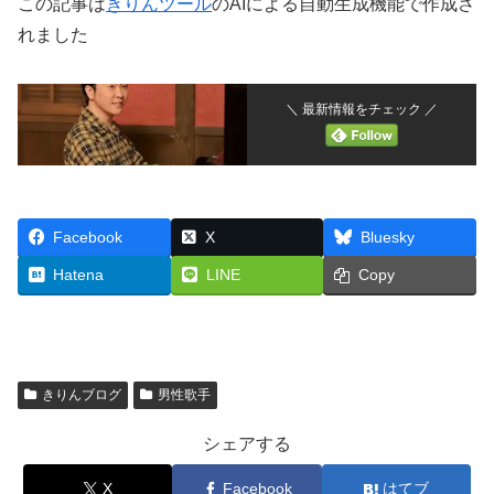
この記事は
きりんツール
のAIによる自動生成機能で作成さ
れました
＼ 最新情報をチェック ／
Facebook
X
Bluesky
Hatena
LINE
Copy
きりんブログ
男性歌手
シェアする
X
Facebook
はてブ