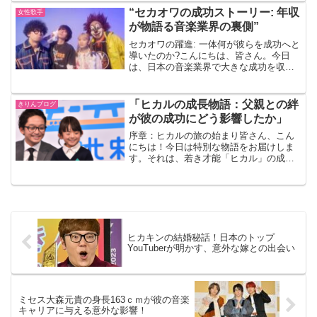
の深遠な思考と、それを表現するための
“セカオワの成功ストーリー: 年収
女性歌手
多彩な才能です。彼の音楽、...
が物語る音楽業界の裏側”
セカオワの躍進: 一体何が彼らを成功へと
導いたのか?こんにちは、皆さん。今日
は、日本の音楽業界で大きな成功を収め
ているバンド、セカオワについてお話し
しましょう。彼らの成功は偶然ではな
く、彼らの才能、努力、そして音楽業界
「ヒカルの成長物語：父親との絆
きりんブログ
の裏側について理解する...
が彼の成功にどう影響したか」
序章：ヒカルの旅の始まり皆さん、こん
にちは！今日は特別な物語をお届けしま
す。それは、若き才能「ヒカル」の成長
物語です。ヒカルは、小さな町で育ちま
したが、彼の成功は世界を舞台に広がっ
ています。この物語の中心には、彼と彼
の父親との深い絆がありま...
ヒカキンの結婚秘話！日本のトップ
YouTuberが明かす、意外な嫁との出会い
ミセス大森元貴の身長163ｃｍが彼の音楽
キャリアに与える意外な影響！