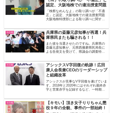
認定、大阪地検での違法捜査問題
「検察なめんなよ」の取り調べが「不適
正」と認定、大阪地検での違法捜査問題
大阪地検特捜部による取り調べに関する
不適切な対応が、最高検によって「不適
正」と認定され、大きな波紋を呼んでい
ます。この問題は、不動産会社「プレサ
兵庫県の斎藤元彦知事が再選！兵
その他
ンスコーポレーション」の...
庫県民またも騙される！！
また彼を当選させたのですね。兵庫県の
斎藤元彦知事が、元県西播磨県民局長に
よる告発文を受けて、県議会の調査特別
委員会（百条委員会）で証言しました。
この問題は、知事のパワハラ疑惑や告発
者の私的情報漏洩疑惑など、多くの注目
アシックスV字回復の軌跡！広田
その他
を集めています。告発文の...
康人会長兼CEOのリーダーシップ
と組織改革
アシックスが見事なV字回復を遂げていま
す。2018年と2020年にはそれぞれ最終赤
字と営業赤字を記録するなど、一時期は
業績が振るわなかったものの、2024年の
営業利益は前年比で最高益を更新し、950
億円を見込んでいます。広田康人会長兼
【キモい】頂き女子りりちゃん懲
その他
CEO...
役９年の全貌、事件の一部始終！