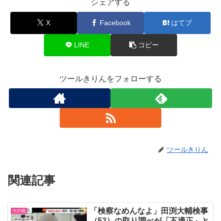
シェアする
X
Facebook
はてブ
LINE
コピー
ツールきりんをフォローする
ツールきりん
関連記事
「検察なめんなよ」田渕大輔検事
その他
（52）の取り調べが「不適正」と