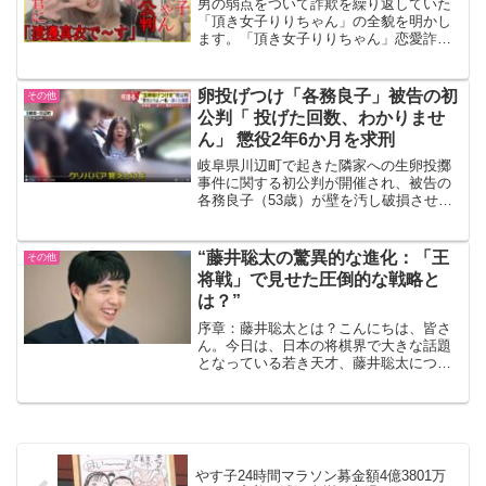
男の弱点をついて詐欺を繰り返していた
「頂き女子りりちゃん」の全貌を明かし
ます。「頂き女子りりちゃん」恋愛詐欺
のマニュアル「頂き女子りりちゃん」
は、恋愛詐欺をテーマにしたマニュアル
や指南書のキャラクターです。彼女のマ
卵投げつけ「各務良子」被告の初
その他
ニュアルは、恋愛詐欺の手法...
公判「 投げた回数、わかりませ
ん」 懲役2年6か月を求刑
岐阜県川辺町で起きた隣家への生卵投擲
事件に関する初公判が開催され、被告の
各務良子（53歳）が壁を汚し破損させた
罪で起訴されました。各務被告は、「投
げた回数が明確には思い出せない」と述
べました。卵投げつけ事件事件は、去年
“藤井聡太の驚異的な進化：「王
その他
の11月から今年の8月...
将戦」で見せた圧倒的な戦略と
は？”
序章：藤井聡太とは？こんにちは、皆さ
ん。今日は、日本の将棋界で大きな話題
となっている若き天才、藤井聡太につい
てお話ししましょう。彼は、わずか14歳
でプロ入りし、その後も急速にランクを
上げています。その驚異的な進化は、多
くの人々を驚かせていま...
やす子24時間マラソン募金額4億3801万