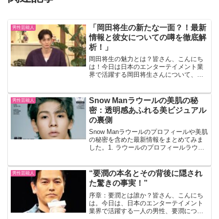
「岡田将生の新たな一面？！最新
男性芸能人
情報と彼女についての噂を徹底解
析！」
岡田将生の魅力とは？皆さん、こんにち
は！今日は日本のエンターテイメント業
界で活躍する岡田将生さんについて、彼
の新たな一面や最新情報、さらには彼女
についての噂まで、詳しくご紹介してい
きたいと思います。 岡田将生さんと言え
Snow Manラウールの美肌の秘
男性芸能人
ば、その端正なルックス...
密：透明感あふれる美ビジュアル
の裏側
Snow Manラウールのプロフィールや美肌
の秘密を含めた最新情報をまとめてみま
した。1. ラウールのプロフィールラウー
ル（本名：村上真都ラウール）は、2003
年6月27日生まれの日本のアイドル、ダン
サー、モデルです。東京都出身で、身長
“要潤の本名とその背後に隠され
男性芸能人
は1...
た驚きの事実！”
序章：要潤とは誰か？皆さん、こんにち
は。今日は、日本のエンターテイメント
業界で活躍する一人の男性、要潤につい
てお話ししましょう。彼の名前を聞いた