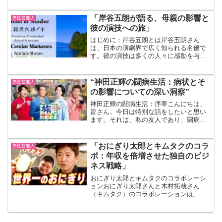
ことがある方もいるでしょう。しかし、
彼の本名や、その背後に隠された驚きの
「岸谷五朗が語る、母親の影響と
男性芸能人
事実についてはご存知でし...
彼の演技への旅」
はじめに：岸谷五朗とは岸谷五朗さん
は、日本の演劇界で広く知られる名優で
す。彼の演技は多くの人々に感動を与
え、数々の賞を受賞しています。しか
し、彼の演技がどのようにして形成され
たのか、その背景にはどのような物語が
“神田正輝の闘病生活：病状とそ
男性芸能人
あるのでしょうか？ 今回は、岸...
の影響についての深い洞察”
神田正輝の闘病生活：序章こんにちは、
皆さん。今日は特別な話をしたいと思い
ます。それは、私の友人であり、闘病生
活を送っている神田正輝さんの話です。
彼の経験は、私たちが普段見過ごしてし
まうかもしれない、生活の中の重要な側
「おにぎり太郎とキムタクのコラ
男性芸能人
面を浮き彫りにします。神...
ボ：年収を倍増させた独自のビジ
ネス戦略」
おにぎり太郎とキムタクのコラボレーシ
ョンおにぎり太郎さんと木村拓哉さん
（キムタク）のコラボレーションは、
SNSやメディアで大きな話題となりまし
た。木村拓哉さんが出演する番組「木村
さ〜〜ん！」で、おにぎり太郎さんが登