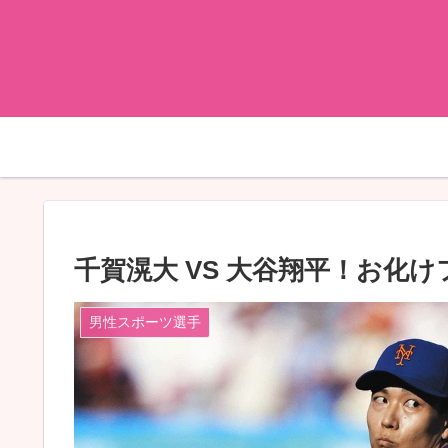
千賀滉大 VS 大谷翔平！お化
男性スポーツ選手