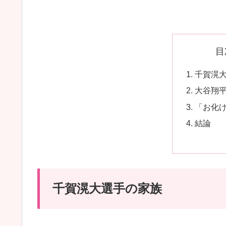
目
千賀滉
大谷翔
「お化
結論
千賀滉大選手の家族