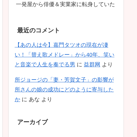
一発屋から俳優＆実業家に転身していた
最近のコメント
【あの人は今】嘉門タツオの現在が凄
い！「替え歌メドレー」から40年、笑い
と音楽で人生を奏でる男
に
益群网
より
所ジョージの「妻・芳賀文子」の影響が
所さんの娘の成功にどのように寄与した
か
に
あな
より
アーカイブ