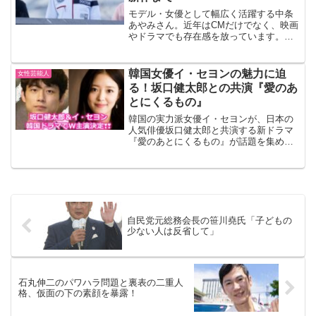
モデル・女優として幅広く活躍する中条
あやみさん。近年はCMだけでなく、映画
やドラマでも存在感を放っています。本
記事では、過去の代表作から最新出演作
までを一気にチェックできるようまとめ
ました。中条あやみ出演ドラマ一覧2025
韓国女優イ・セヨンの魅力に迫
女性芸能人
年放送 NHKドラ...
る！坂口健太郎との共演『愛のあ
とにくるもの』
韓国の実力派女優イ・セヨンが、日本の
人気俳優坂口健太郎と共演する新ドラマ
『愛のあとにくるもの』が話題を集めて
います。本記事では、イ・セヨンのプロ
フィールや彼女の魅力、そして新ドラマ
の詳細についてご紹介します。彼女の演
技に魅了されること間違い...
自民党元総務会長の笹川堯氏「子どもの
少ない人は反省して」
石丸伸二のパワハラ問題と裏表の二重人
格、仮面の下の素顔を暴露！