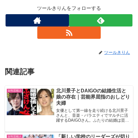
ツールきりんをフォローする
ツールきりん
関連記事
北川景子とDAIGOの結婚生活と
女性芸能人
娘の存在｜芸能界屈指のおしどり
夫婦
女優として第一線を走り続ける北川景子
さんと、音楽・バラエティでマルチに活
躍するDAIGOさん。ふたりの結婚は芸能
界でも大きな話題を呼び、今なお理想の
夫婦像として注目を集めています。本記
事では、出会いから結婚の経緯、娘さん
「新しい学校のリーダーズが切り
女性芸能人