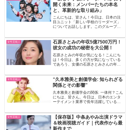
の存在、そして結婚生...
開く未来：メンバーたちの本名
と、革新的な取り組み」
こんにちは、皆さん！今日は、日本の注
目ユニット「新しい学校のリーダーズ」
についてお話しします。このグループは
若者たちに大人気で、その個性的なパフ
ォーマンスとメンバーの魅力で話題を集
めています。今回は、彼女らのメンバー
石原さとみの年収5億7500万円！
女性芸能人
や本名、そして彼らがどの...
彼女の成功の秘密を大公開！
石原さとみの年収が気になる！こんにち
は！今日は、多くの方が気になっている
であろう、女優の石原さとみさんの年収
についてお話しします。石原さとみさん
といえば、その美しいルックスと演技力
で多くのドラマや映画に出演されていま
“久本雅美と創価学会: 知られざる
女性芸能人
すよね。彼女の成功の秘密...
関係とその影響”
久本雅美と創価学会の関係: 一体何？こん
にちは、皆さん。今日は、日本のエンタ
ーテイメント業界で長年活躍している久
本雅美さんと創価学会との関係について
お話ししようと思います。久本さんは、
その明るいキャラクターとユーモラスな
【保存版】中条あやみ出演ドラマ
女性芸能人
トークで、多くの人々...
＆映画視聴ガイド｜代表作から最
新作まで