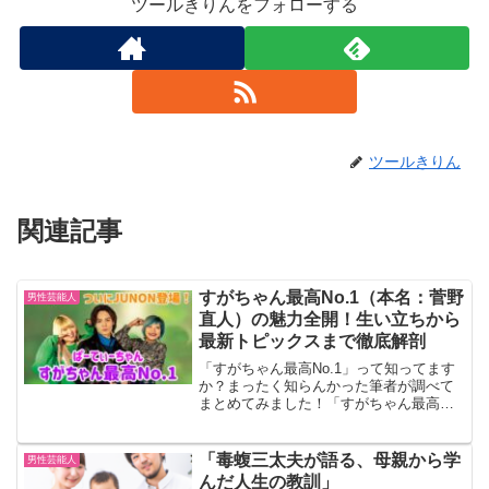
ツールきりんをフォローする
ツールきりん
関連記事
すがちゃん最高No.1（本名：菅野
男性芸能人
直人）の魅力全開！生い立ちから
最新トピックスまで徹底解剖
「すがちゃん最高No.1」って知ってます
か？まったく知らんかった筆者が調べて
まとめてみました！「すがちゃん最高
No.1」を徹底解剖1. 生い立ちすがちゃん
最高No.1、本名は菅野直人（すがのなお
と）。1991年8月21日、山形県山形市で
「毒蝮三太夫が語る、母親から学
男性芸能人
生ま...
んだ人生の教訓」