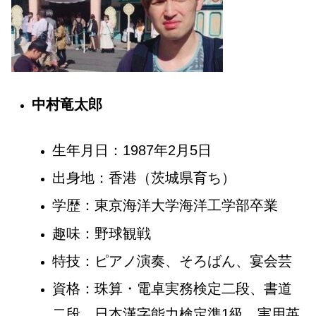
中村竜太郎
生年月日：1987年2月5日
出身地：香港（茨城県育ち）
学歴：東京海洋大学海洋工学部卒業
趣味：野球観戦
特技：ピアノ演奏、そろばん、宴会芸
資格：珠算・電卓実務検定二段、書道
二段、日本漢字能力検定準1級、実用英