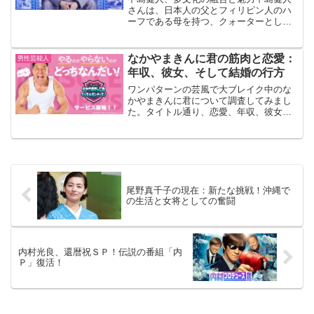
さんは、日本人の父とフィリピン人のハ
ーフである母を持つ、クォーターとして
知られています。彼のユニークなルック
スと性格は、多文化的な家庭環境から育
まれたものです。家族の影響と教育中島
なかやまきんに君の筋肉と恋愛：
男性芸能人
健人さんの家族は、彼に多...
年収、彼女、そして結婚の行方
ワンパターンの芸風で大ブレイク中のな
かやまきんに君について調査してみまし
た。タイトル通り、恋愛、年収、彼女、
そして結婚の行方をまとめてみます。1.
なかやまきんに君のプロフィールなかや
まきんに君（本名：中山翔二さん）は、
お笑いタレントとして...
尾野真千子の現在：新たな挑戦！沖縄で
の生活と女将としての奮闘
内村光良、還暦祝ＳＰ！伝説の番組「内
Ｐ」復活！