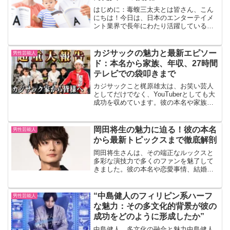
はじめに：毒蝮三太夫とは皆さん、こん
にちは！今日は、日本のエンターテイメ
ント業界で長年にわたり活躍している毒
蝮三太夫さんの人生哲学についてお話し
します。彼はラジオパーソナリティ、タ
レント、そして俳優としても知られてい
カジサックの魅力と最新エピソー
男性芸能人
ますが、今回のテーマは彼...
ド：本名から家族、年収、27時間
テレビでの袋叩きまで
カジサックこと梶原雄太は、お笑い芸人
としてだけでなく、YouTuberとしても大
成功を収めています。彼の本名や家族、
年収、そして最近の27時間テレビでのエ
ピソードなど、彼の魅力に迫ります。1.
カジサックの本名とプロフィールカジサ
岡田将生の魅力に迫る！彼の本名
男性芸能人
ックの本名...
から最新トピックスまで徹底解剖
岡田将生さんは、その端正なルックスと
多彩な演技力で多くのファンを魅了して
きました。彼の本名や恋愛事情、結婚の
噂、そして年収など、気になる情報がた
くさんあります。この記事では、岡田将
生さんの魅力に迫り、最新のトピックス
“中島健人のフィリピン系ハーフ
男性芸能人
まで徹底解剖します。彼の...
な魅力：その多文化的背景が彼の
成功をどのように形成したか”
中島健人、多文化の融合と魅力中島健人