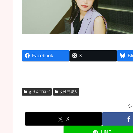
Facebook
X
Bl
きりんブログ
女性芸能人
シ
X
LINE