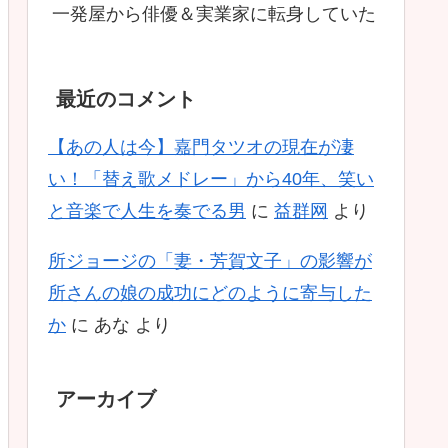
一発屋から俳優＆実業家に転身していた
最近のコメント
【あの人は今】嘉門タツオの現在が凄
い！「替え歌メドレー」から40年、笑い
と音楽で人生を奏でる男
に
益群网
より
所ジョージの「妻・芳賀文子」の影響が
所さんの娘の成功にどのように寄与した
か
に
あな
より
アーカイブ