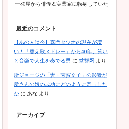
一発屋から俳優＆実業家に転身していた
最近のコメント
【あの人は今】嘉門タツオの現在が凄
い！「替え歌メドレー」から40年、笑い
と音楽で人生を奏でる男
に
益群网
より
所ジョージの「妻・芳賀文子」の影響が
所さんの娘の成功にどのように寄与した
か
に
あな
より
アーカイブ