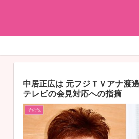
中居正広は 元フジＴＶアナ渡
テレビの会見対応への指摘
その他