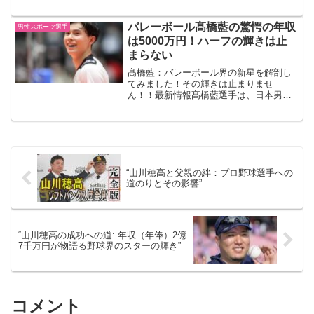
## 1. 遅咲きのスター: 清原正吾の成長
### 初のベストナイン選出慶応大学4年生
の清原正吾は、東京六大学野球の今春の
バレーボール髙橋藍の驚愕の年収
男性スポーツ選手
リーグ戦で...
は5000万円！ハーフの輝きは止
まらない
髙橋藍：バレーボール界の新星を解剖し
てみました！その輝きは止まりませ
ん！！最新情報髙橋藍選手は、日本男子
バレーボール代表のエースとして、国内
外でその名を轟かせています。イタリ
ア・セリエAのヴェロ・バレー・モンツァ
に所属し、日本代表としても活...
“山川穂高と父親の絆：プロ野球選手への
道のりとその影響”
“山川穂高の成功への道: 年収（年俸）2億
7千万円が物語る野球界のスターの輝き”
コメント