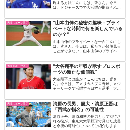
現する方法こんにちは、皆さん。今日
は、ドジャースでで大活躍が期待されて
いる山本由伸選手の秘密に迫り、その成
功をプロスピで再現する方法についてお
話しします。山本由伸とはまずは、山本
“山本由伸の秘密の趣味：プライ
男性スポーツ選手
由伸選手について少し説...
ベートな時間で何を楽しんでいる
のか？”
山本由伸のプライベートな一面こんにち
は、皆さん。今日は、私たちが普段見る
ことができない、山本由伸のプライベー
トな一面についてお話ししたいと思いま
す。彼の趣味について、皆さんはどれく
らい知っていますか？山本由伸の趣味：
“大谷翔平の年収が示すプロスポ
男性スポーツ選手
音楽鑑賞山本由伸は、音楽...
ーツの新たな価値観”
大谷翔平とは誰か？こんにちは、皆さ
ん。今日は、アメリカのプロ野球、メジ
ャーリーグで活躍する日本人選手、大谷
翔平についてお話ししましょう。彼は、
投手としても打者としても活躍する、ま
さに二刀流の選手です。その才能と努力
清原の長男、慶大・清原正吾は
男性スポーツ選手
は、彼の年収にも反映されて...
「西武が指名」の可能性
清原正吾、清原和博の長男として期待さ
れる彼が、東京六大学野球で見せた成長
と今後の可能性についてご紹介します。