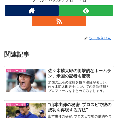
ツールきりんをフォローする
ツールきりん
関連記事
佐々木麟太郎の衝撃的なホームラ
男性スポーツ選手
ン、米国の記者も驚嘆
米国の記者の度肝を抜き注目が著しい、
佐々木麟太郎選手についての最新情報と
プロフィールをまとめてみましょう。
佐々木麟太郎のプロフィール 氏名: 佐々
木麟太郎（読み：ささき りんたろう） 生
年月日: 2005年4月18日 出身地: 岩手県 身
“山本由伸の秘密: プロスピで彼の
男性スポーツ選手
長...
成功を再現する方法”
山本由伸の秘密: プロスピで彼の成功を再