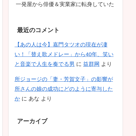
一発屋から俳優＆実業家に転身していた
最近のコメント
【あの人は今】嘉門タツオの現在が凄
い！「替え歌メドレー」から40年、笑い
と音楽で人生を奏でる男
に
益群网
より
所ジョージの「妻・芳賀文子」の影響が
所さんの娘の成功にどのように寄与した
か
に
あな
より
アーカイブ