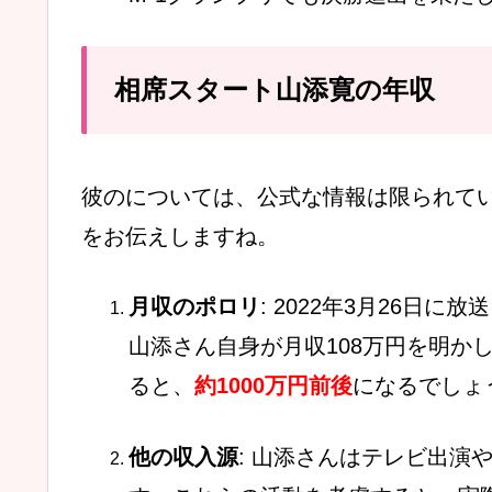
相席スタート山添寛の年収
彼のについては、公式な情報は限られて
をお伝えしますね。
月収のポロリ
: 2022年3月26日
山添さん自身が月収108万円を明か
ると、
約1000万円前後
になるでしょ
他の収入源
: 山添さんはテレビ出演