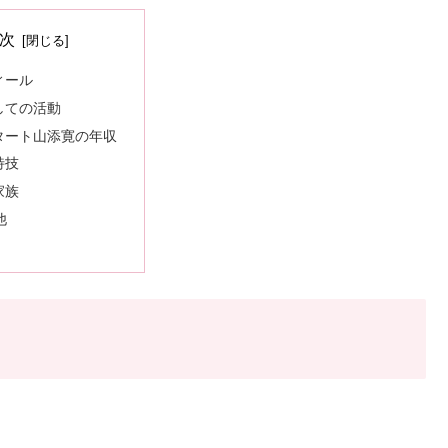
次
ィール
しての活動
タート山添寛の年収
特技
家族
他