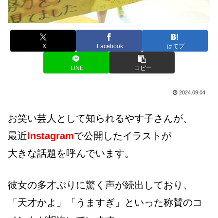
X
Facebook
はてブ
LINE
コピー
2024.09.04
お笑い芸人として知られるやす子さんが、
最近
Instagram
で公開したイラストが
大きな話題を呼んでいます。
彼女の多才ぶりに驚く声が続出しており、
「天才かよ」「うますぎ」といった称賛のコ