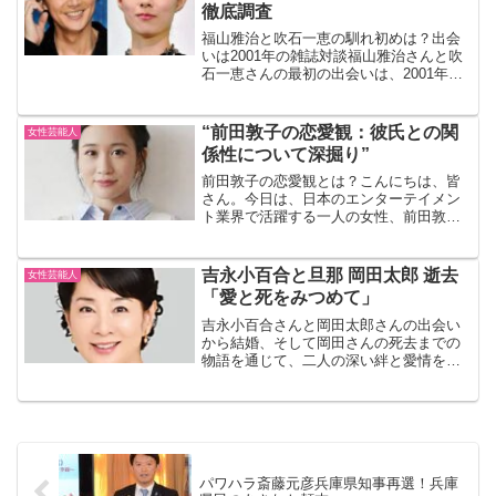
徹底調査
福山雅治と吹石一恵の馴れ初めは？出会
いは2001年の雑誌対談福山雅治さんと吹
石一恵さんの最初の出会いは、2001年に
行われた雑誌「an・an」の対談企画と言
われています。当時、福山さんはすでに
トップ俳優として活躍しており、一方の
“前田敦子の恋愛観：彼氏との関
女性芸能人
吹石さんは若...
係性について深掘り”
前田敦子の恋愛観とは？こんにちは、皆
さん。今日は、日本のエンターテイメン
ト業界で活躍する一人の女性、前田敦子
さんの恋愛観について深掘りしてみたい
と思います。彼女の恋愛観は、多くの
人々に影響を与えています。それでは、
吉永小百合と旦那 岡田太郎 逝去
女性芸能人
一緒に見ていきましょう。前...
「愛と死をみつめて」
吉永小百合さんと岡田太郎さんの出会い
から結婚、そして岡田さんの死去までの
物語を通じて、二人の深い絆と愛情を振
り返ります。出会いと絆の始まり吉永小
百合さんと岡田太郎さんの出会いは、吉
永さんが19歳の時に仕事を通じてでし
た。映画「愛と死をみつめ...
パワハラ斎藤元彦兵庫県知事再選！兵庫