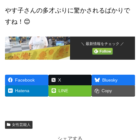
やす子さんの多才ぶりに驚かされるばかりで
すね！😊
＼ 最新情報をチェック ／
Facebook
X
Bluesky
Hatena
LINE
Copy
女性芸能人
シェアする