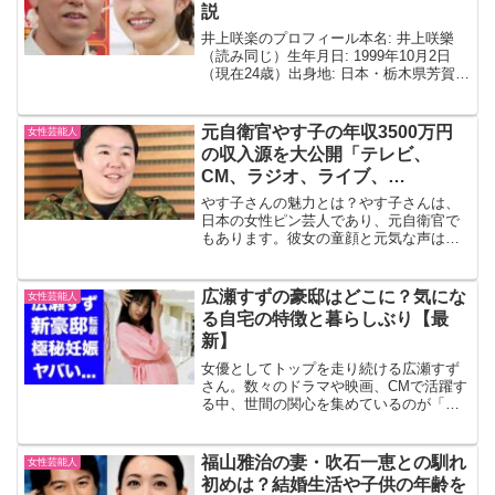
説
井上咲楽のプロフィール本名: 井上咲樂
（読み同じ）生年月日: 1999年10月2日
（現在24歳）出身地: 日本・栃木県芳賀郡
益子町所属事務所: ホリプロ現在の居住
地: 東京都経歴と活動井上咲楽さんは、日
本の女優、タレント、コメンテーター、
元自衛官やす子の年収3500万円
女性芸能人
司...
の収入源を大公開「テレビ、
CM、ラジオ、ライブ、
YouTube！」
やす子さんの魅力とは？やす子さんは、
日本の女性ピン芸人であり、元自衛官で
もあります。彼女の童顔と元気な声は、
視聴者に強烈な印象を与えています。さ
て、彼女の年収や本名について、最新の
情報を見てみましょう。やす子さんの本
広瀬すずの豪邸はどこに？気にな
女性芸能人
名と年収やす子さんの本名...
る自宅の特徴と暮らしぶり【最
新】
女優としてトップを走り続ける広瀬すず
さん。数々のドラマや映画、CMで活躍す
る中、世間の関心を集めているのが「豪
邸暮らし」です。本記事では、広瀬すず
さんの豪邸の特徴・立地・暮らしぶりを
最新情報をもとにまとめました。広瀬す
福山雅治の妻・吹石一恵との馴れ
女性芸能人
ずの豪邸が話題になる理...
初めは？結婚生活や子供の年齢を