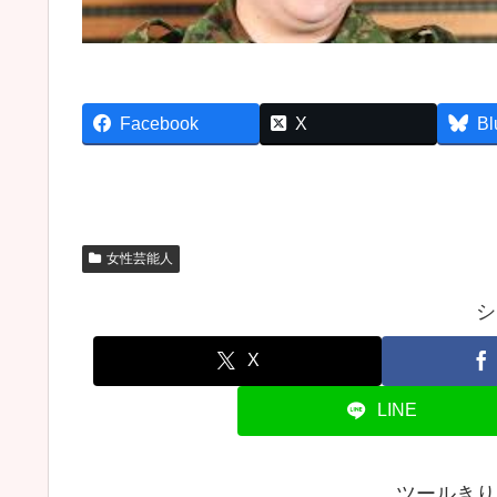
Facebook
X
Bl
女性芸能人
シ
X
LINE
ツールきり