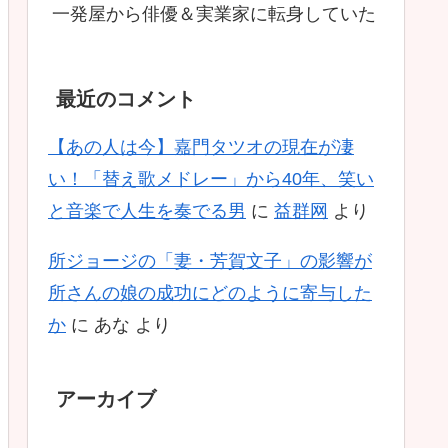
一発屋から俳優＆実業家に転身していた
最近のコメント
【あの人は今】嘉門タツオの現在が凄
い！「替え歌メドレー」から40年、笑い
と音楽で人生を奏でる男
に
益群网
より
所ジョージの「妻・芳賀文子」の影響が
所さんの娘の成功にどのように寄与した
か
に
あな
より
アーカイブ