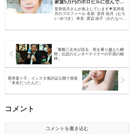
家賃5万円のボロビルに住んでい
る」
室井佑月さんが炎上しています🌟室井佑
月のプロフィール 名前: 室井 佑月（むろ
い ゆづき） 本名: 渡辺 由子（わたなべ
よしこ） 生年月日: 1970年2月27日 出身
地: 青森県八戸市 職業: 小説家、随筆家、
タレント 身長: 162 ...
「毒蝮三太夫が語る、死を乗り越えた瞬
間：伝説のエンターテイナーの不屈の精
神」
黒嵜菜々子、インスタ免許証公開で発覚
「本名だったんだ」
コメント
コメントを書き込む