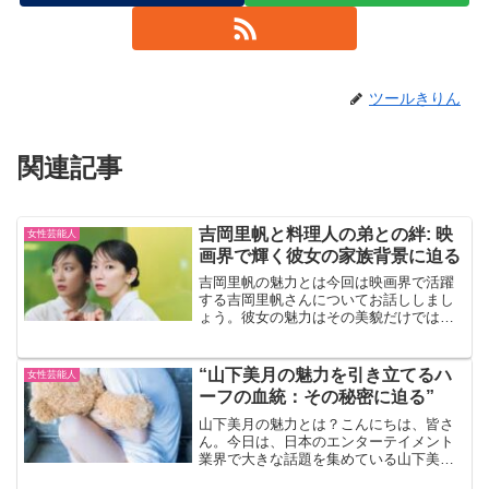
ツールきりん
関連記事
吉岡里帆と料理人の弟との絆: 映
女性芸能人
画界で輝く彼女の家族背景に迫る
吉岡里帆の魅力とは今回は映画界で活躍
する吉岡里帆さんについてお話ししまし
ょう。彼女の魅力はその美貌だけではあ
りません。彼女の家族背景や、特に兄弟
との絆が彼女を支え、彼女のキャリアを
形成してきたのです。吉岡里帆の家族背
“山下美月の魅力を引き立てるハ
女性芸能人
景吉岡里帆さんは、京都府...
ーフの血統：その秘密に迫る”
山下美月の魅力とは？こんにちは、皆さ
ん。今日は、日本のエンターテイメント
業界で大きな話題を集めている山下美月
さんについてお話ししましょう。彼女の