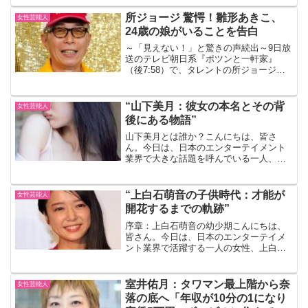
魅力は何と言ってもその美しさですよ
ね。その美しさは、彼女のハーフの血統
所ジョージ 驚愕！雛形あきこ、
女性芸能人
から来ていると言われていま...
24歳の娘がいることを告白
～「見えない！」と驚きの声続出～9日放
送のテレビ朝日系『ポツンと一軒家』
（後7:58）で、タレントの所ジョージ
（69）が女優の雛形あきこ（47）とのト
ーク中に、思わぬ事実に驚愕しました。
それは、雛形の娘がすでに24歳であると
“山下美月：彼女の本名とその背
女性芸能人
いうこと。ネット...
後にある物語”
山下美月とは誰か？こんにちは、皆さ
ん。今日は、日本のエンターテイメント
業界で大きな話題を呼んでいる一人、山
下美月さんについてお話ししましょう。
彼女は、その美しいルックスと、自然体
のパフォーマンスで、多くの人々を魅了
“上白石萌音の子供時代：才能が
女性芸能人
しています。山下美月の本名...
開花するまでの軌跡”
序章：上白石萌音の幼少期こんにちは、
皆さん。今日は、日本のエンターテイメ
ント業界で活躍する一人の女性、上白石
萌音さんについてお話ししましょう。彼
女は、その美しい歌声と演技力で多くの
人々を魅了していますが、その才能は一
室井佑月：タワマン最上階から奈
女性芸能人
体どこから来たのでしょう...
落の底へ「年収が10分の1になり