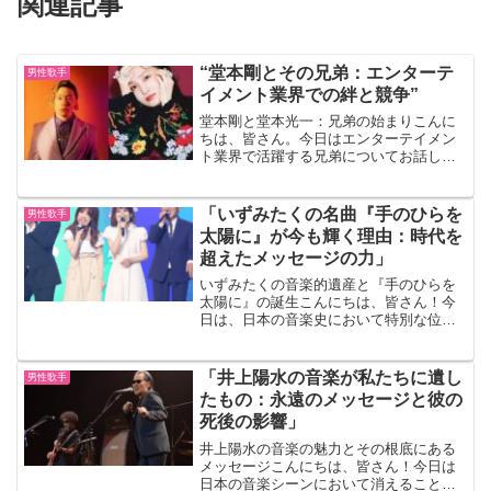
関連記事
“堂本剛とその兄弟：エンターテ
男性歌手
イメント業界での絆と競争”
堂本剛と堂本光一：兄弟の始まりこんに
ちは、皆さん。今日はエンターテイメン
ト業界で活躍する兄弟についてお話しし
ましょう。その中でも特に注目すべき
は、堂本剛と堂本光一の兄弟です。彼ら
は、日本の音楽業界で非常に成功を収め
「いずみたくの名曲『手のひらを
男性歌手
ています。 彼らの物語は、...
太陽に』が今も輝く理由：時代を
超えたメッセージの力」
いずみたくの音楽的遺産と『手のひらを
太陽に』の誕生こんにちは、皆さん！今
日は、日本の音楽史において特別な位置
を占める一曲、「手のひらを太陽に」に
ついてお話しします。この曲は、いずみ
たくさんによって作曲され、多くの人々
「井上陽水の音楽が私たちに遺し
男性歌手
に愛され続けています。で...
たもの：永遠のメッセージと彼の
死後の影響」
井上陽水の音楽の魅力とその根底にある
メッセージこんにちは、皆さん！今日は
日本の音楽シーンにおいて消えることの