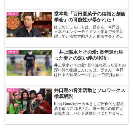
ない足跡を残した一人、井上陽水さんに
ついてお話しします。井上陽水さんは、
その独特な声と深い歌詞で多くの人々に
堂本剛「百田夏菜子の結婚と創価
男性歌手
愛され続けています。彼の...
学会」の可能性が暴かれた！
はじめにこんにちは、皆さん。今日は、
日本のエンターテイメント業界で長年活
躍している堂本剛さんと創価学会との関
係についてお話ししたいと思います。こ
の話題は、一部の人々には既に知られて
いるかもしれませんが、多くの人々にと
「井上陽水とその愛: 長年連れ添
男性歌手
っては新しい情報かもしれ...
った妻との深い絆の物語」
井上陽水とその愛: 長年連れ添った妻との
深い絆の物語こんにちは、皆さん！今日
は日本の音楽シーンにおいて特別な位置
を占めるアーティスト、井上陽水さんに
焦点を当てたいと思います。特に、彼の
音楽キャリアだけでなく、彼の私生活に
井口理の音楽活動とソロワークス
男性歌手
おける大切な人、つま...
徹底解説
King Gnuのボーカルとして圧倒的な存在
感を放つ井口理さん。唯一無二の歌声と
表現力は、バンド活動だけにとどまら
ず、ソロアーティストとしても注目を集
めています。この記事では、井口理さん
の音楽活動の軌跡、ソロワークス、さら
に今後の展望につい...