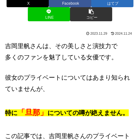
X
Facebook
はてブ
LINE
コピー
2023.11.29
2024.11.24
吉岡里帆さんは、その美しさと演技力で
多くのファンを魅了している女優です。
彼女のプライベートについてはあまり知られ
ていませんが、
「旦那」
特に
についての噂が絶えません。
この記事では、吉岡里帆さんのプライベート