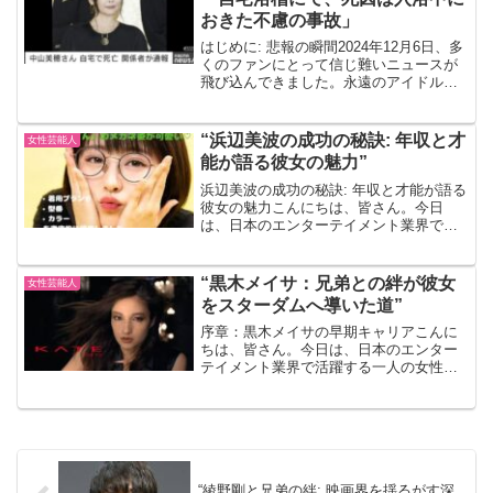
おきた不慮の事故」
はじめに: 悲報の瞬間2024年12月6日、多
くのファンにとって信じ難いニュースが
飛び込んできました。永遠のアイドルで
著名な俳優であり、歌手としても活躍し
ていた中山美穂さんが、わずか54歳の若
さでこの世を去りました。彼女の死は、
“浜辺美波の成功の秘訣: 年収と才
女性芸能人
多くの人々に...
能が語る彼女の魅力”
浜辺美波の成功の秘訣: 年収と才能が語る
彼女の魅力こんにちは、皆さん。今日
は、日本のエンターテイメント業界で大
きな影響力を持つ一人、浜辺美波さんに
ついてお話ししましょう。浜辺美波の才
能とは何か浜辺美波さんは、若干15歳で
“黒木メイサ：兄弟との絆が彼女
女性芸能人
映画デビューを果たし...
をスターダムへ導いた道”
序章：黒木メイサの早期キャリアこんに
ちは、皆さん。今日は、日本のエンター
テイメント業界で活躍する一人の女性、
黒木メイサについてお話ししましょう。
彼女は、その美貌と才能で多くの人々を
魅了してきました。しかし、彼女がスタ
ーダムに上り詰めるまでの...
“綾野剛と兄弟の絆: 映画界を揺るがす深