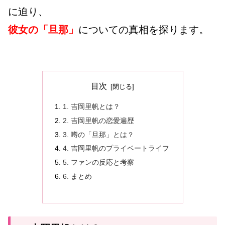
に迫り、
彼女の「旦那」
についての真相を探ります。
目次
1. 吉岡里帆とは？
2. 吉岡里帆の恋愛遍歴
3. 噂の「旦那」とは？
4. 吉岡里帆のプライベートライフ
5. ファンの反応と考察
6. まとめ