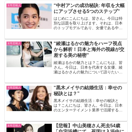
“中村アンの成功秘訣: 年収を大幅
女性芸能人
にアップさせる5つのステップ”
はじめにこんにちは、皆さん。今日は特
別な話題を取り上げます。それは、日本
のトップモデルであり、女優である中村
アンさんの成功の秘訣についてです。彼
女の年収は、一般的なサラリーマンの何
倍もあります。その秘訣を5つのステップ
“綾瀬はるかの魅力をハーフ視点
女性芸能人
で解説します。これを読...
から解析！日本と海外の視線が交
差する美の秘密”
綾瀬はるかの魅力とは？こんにちは、皆
さん。今日は、日本を代表する女優、綾
瀬はるかさんの魅力について語りたいと
思います。彼女の美しさは、日本だけで
なく、海外でも高く評価されています。
では、その理由は何でしょうか？綾瀬は
“黒木メイサの結婚生活：幸せの
女性芸能人
るかの美の秘密まず、綾瀬...
秘訣とは？”
黒木メイサの結婚生活：幸せの秘訣と
は？こんにちは、皆さん。今日は、日本
のエンターテイメント業界で活躍する美
しい女優、黒木メイサさんの結婚生活に
ついて話をしましょう。彼女の幸せの秘
訣について探ってみましょう。黒木メイ
【悲報】中山美穂さん死去54歳
女性芸能人
サとは？まず初めに、黒木メ...
「自宅浴槽にて、死因は入浴中に