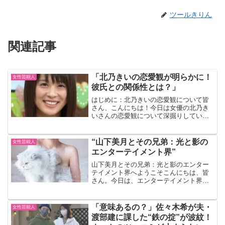
ツールきりん
関連記事
「北乃きいの恋愛観が明らかに！
女性芸能人
彼氏との関係性とは？」
はじめに：北乃きいの恋愛観について皆
さん、こんにちは！今日は女優の北乃き
いさんの恋愛観について深掘りしていき
たいと思います。北乃きいさんといえ
ば、その清楚なイメージと親しみやすい
キャラクターで多くのファンを魅了して
“山下美月とその兄弟：光と影の
女性芸能人
いますが、彼女の恋愛観は一...
エンターテイメント界”
山下美月とその兄弟：光と影のエンター
テイメント界へようこそこんにちは、皆
さん。今日は、エンターテイメント界の
光と影を体現する一家、山下美月さんと
その兄弟についてお話ししましょう。山
下美月さんは、日本の女優であり、アイ
「意味あるの？」佐々木希が夫・
女性芸能人
ドルグループ「乃木坂46...
渡部建に課した“鉄の掟”が波紋！