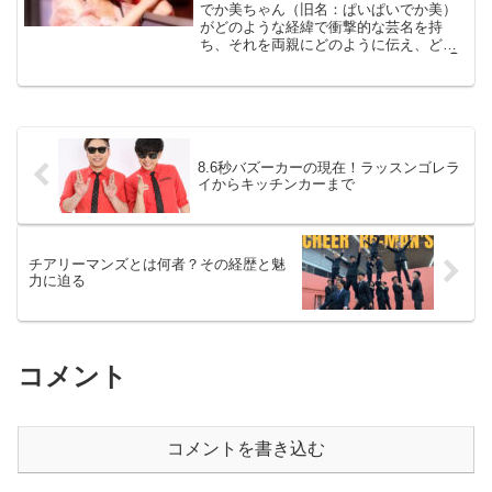
でか美ちゃん（旧名：ぱいぱいでか美）
がどのような経緯で衝撃的な芸名を持
ち、それを両親にどのように伝え、どん
な家庭で育ったのか──をお届けします👇
🎤「ぱいぱいでか美」から「でか美ちゃ
ん」へ名前の由来は、バンド活動中に先
輩がノリでつけたあだ名。...
8.6秒バズーカーの現在！ラッスンゴレラ
イからキッチンカーまで
チアリーマンズとは何者？その経歴と魅
力に迫る
コメント
コメントを書き込む