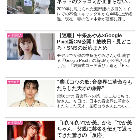
ネットのツッコミが止まらないワ
ケ
2020年に報じられた渡部建の多目的トイ
レでの不倫スキャンダルから4年以上が経
過。現在、妻の佐々木希が渡部に課して
いる“鉄の掟”が話題を呼んでいます。しか
し、この新ルールにはネット上で疑問や
ツッコミが相次いでいます。その背景を
【速報】中条あやみ×Google
女性芸能人
詳しく見ていき...
Pixel新CM公開！放映日・見どこ
ろ・SNSの反応まとめ
モデルで女優の中条あやみさんが出演す
る「Google Pixel」の新CMが公開されま
した。「結婚式コーデ選び」篇と「Pixel
にのりかえました」篇の2本が制作され、
2025年9月29日から全国で放送スター
ト。早くもSNSで話題となっていま...
“柴咲コウの歌: 音楽界に革命をも
女性歌手
たらした天才の旅路”
柴咲コウ: 音楽界への第一歩こんにちは、
皆さん。今日は、日本の音楽界に革命を
もたらした天才、柴咲コウさんについて
お話ししましょう。歌手歌手活動を始め
るきっかけは、ニッポン放送『グローバ
ーのウラナイ!』での「柴咲コウで、夢の
「ぱいぱいでか美」から「でか美
女性芸能人
印税生活!!」とい...
ちゃん」父親に芸名を伝えて返っ
てきた驚きの「反応」